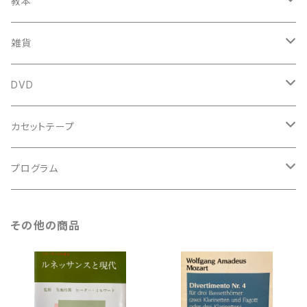
古楽以外
古楽関係
教本
新古本
中古本
スコア
中古本
古楽以外
古楽関係
雑貨
鍵盤用
スコア
古楽以外
トートバッグ
DVD
アンサンブル
バロック
古楽
カセットテープ
ルネサンス
古楽以外
古楽
プログラム
古楽以外
古楽
その他の商品
古楽以外