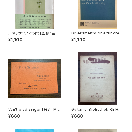
ルネッサンスと現代【監修：生地
Divertimento Nr.4 für drei
竹郎 ピーター・ミルワード】出版
Basetthörner(zwei klarinet
¥1,100
¥1,100
社：荒竹出版 昭和54年
ten und Fagotto oder drei
klarinetten) ans KV Ann.29
9(439b)【著者：Wolfgang A
madeus Mozart】出版社：BR
EITKOPF&HÄRTEL 1987年
Van't blad zingen【著者：Mar
Guitarre-Bibliothek REIHE
ie Egmond】出版社：BROEK
Ⅳ KAMMEMUSIK MIT GITA
¥660
¥660
MANS&VAN POPPEL
RRE Nr.47 Nell dolce dell'o
blio Kantate für Sopran, Fl
öte und Gitarre【著者：Geor
g Friedrich Händel】出版社：