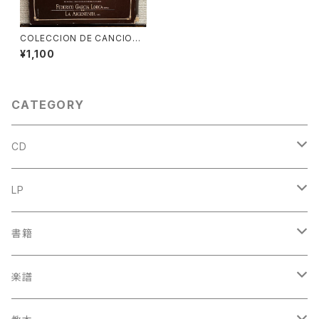
COLECCION DE CANCIONE
S POPULARES ESPAÑOLAS
¥1,100
【演奏者：FEDERICO GARCIA
LORCA, LA ARGENTINITA】
レコード会社：SONIFOLK 199
0年
CATEGORY
CD
古楽
LP
中古CD
古楽以外
古楽
書籍
鍋島元子関連CD
中古CD
中古LP
古楽以外
古楽関係
楽譜
新品CD
鍋島元子関連LP
中古LP
中古本