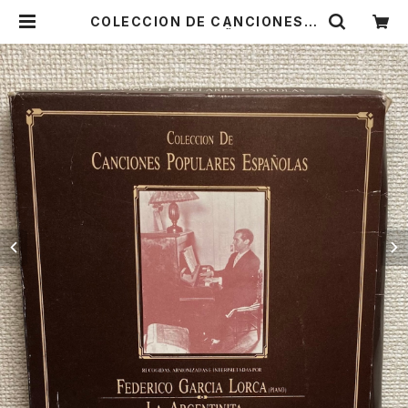
COLECCION DE CANCIONES P
OPULARES ESPAÑOLAS【演奏
者：FEDERICO GARCIA LORCA,
LA ARGENTINITA】レコード会社：
SONIFOLK 1990年 | Birds' Tal
e Collective