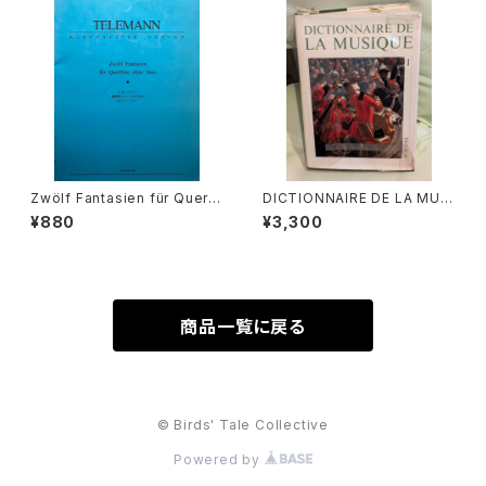
BOTE&BOCK BERLIN・WIES
BADEN 1958年
Zwölf Fantasien für Querfl
DICTIONNAIRE DE LA MUSI
öten ohne Bass BÄRENREI
QUE Ⅰ :les mens et leurs
¥880
¥3,300
TER URTEXT【著者：GEORG
œuvres『音楽辞典：人物とその
PHILIPP TELEMANN】出版
作品』第１巻【著者：MARC HO
社：全音楽譜出版社 1966年
NEGGER】出版社：BORDAS 1
970年
商品一覧に戻る
© Birds' Tale Collective
Powered by