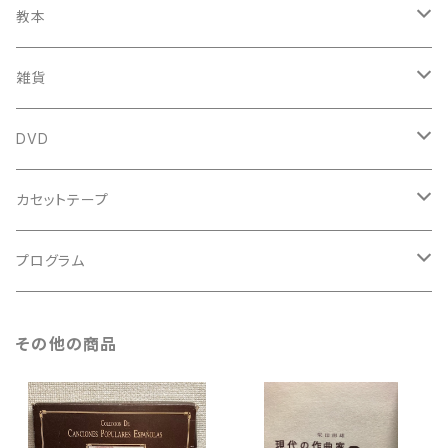
新品CD
鍋島元子関連LP
中古LP
中古本
古楽以外
古楽関係
教本
新古本
中古本
スコア
中古本
古楽以外
古楽関係
雑貨
鍵盤用
スコア
古楽以外
トートバッグ
DVD
アンサンブル
バロック
古楽
カセットテープ
ルネサンス
古楽以外
古楽
プログラム
古楽以外
古楽
その他の商品
古楽以外