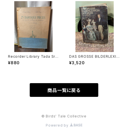
970年
Recorder Library Tada Srie
DAS GROSSE BILDERLEXIK
s1 25 BAROQUE PIECES FO
ON DER MODE【著者：Ludmil
¥880
¥3,520
R TREBLE RECORDER AND
a Kybalová, Olga Herbeno
KEYBOARD バロック小品２５
vá, Milena Lamarová】出版
選集【編著：多田免郎】出版社：E
社：ARTIAVERLAG 1966年
DITION ZEN-ON 1967年
商品一覧に戻る
© Birds' Tale Collective
Powered by