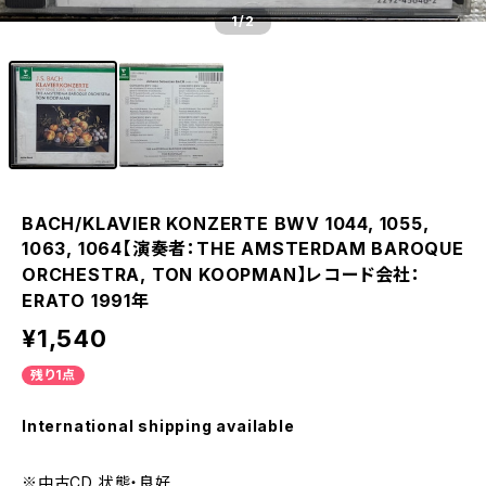
1
/2
BACH/KLAVIER KONZERTE BWV 1044, 1055,
1063, 1064【演奏者：THE AMSTERDAM BAROQUE
ORCHESTRA, TON KOOPMAN】レコード会社：
ERATO 1991年
¥1,540
残り1点
International shipping available
※中古CD 状態・良好