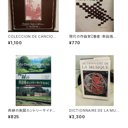
COLECCION DE CANCIONE
現代の作曲家【著者：柴田南雄】
S POPULARES ESPAÑOLAS
出版社：音楽之友社 昭和33年
¥1,100
¥770
【演奏者：FEDERICO GARCIA
LORCA, LA ARGENTINITA】
レコード会社：SONIFOLK 199
0年
爽緑の英国カントリーサイドを
DICTIONNAIRE DE LA MUSI
ゆく【著者：末安正博 写真：末安
QUE Ⅱ:les mens et leurs
¥825
¥3,300
潤子】出版社：成隆出版 2000
œuvres『音楽辞典：人物とその
年
作品』第2巻【著者：MARC HO
NEGGER】出版社：BORDAS 1