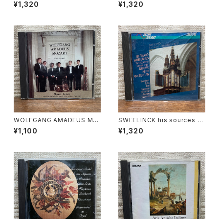
【演奏者：Dan Laurin】レコード
OLIN SONATAS【演奏者：Fab
¥1,320
¥1,320
会社：BIS 1994年
io Biondi, Maurizio Nadde
o, Rinaldo Alessandrini, Pa
scal Montheillet】レコード会
社：Opus Production 1992
年
WOLFGANG AMADEUS MO
SWEELINCK his sources -
ZART Divertimenti【演奏者：
his influence vol.2【演奏者：
¥1,100
¥1,320
Mozart-Sextett】レコード会
BERNARD WINSEMIUS】レコ
社：PILZCD 1993年
ード会社：INTER SOUND 199
0年