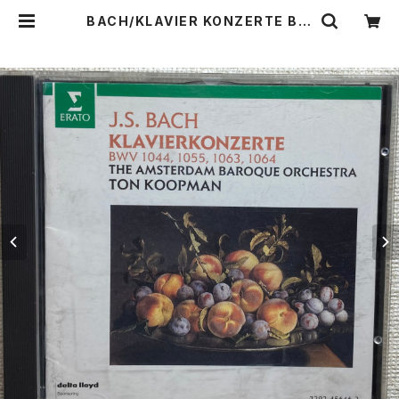
BACH/KLAVIER KONZERTE BW
V 1044, 1055, 1063, 1064【演奏
者：THE AMSTERDAM BAROQU
E ORCHESTRA, TON KOOPMA
N】レコード会社：ERATO 1991年 |
Birds' Tale Collective