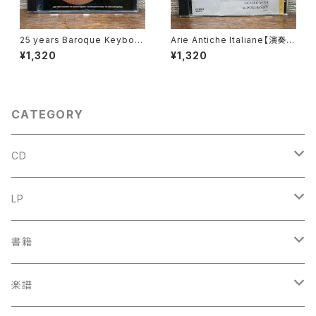
25 years Baroque Keyboar
Arie Antiche Italiane【演奏
d Instruments Gerrit C. Klo
者：嶺貞子, H.ピュイグ＝ロジ
¥1,320
¥1,320
p【演奏者：Wout van Andel,
ェ】レコード会社：fontec
Bob van Asperen, Leo van
Doeselaar, Reitze Smits, T
on Koopman, Gustav Leon
hardt】レコード会社：STH-Re
CATEGORY
cords
CD
古楽
LP
中古CD
古楽以外
古楽
書籍
鍋島元子関連CD
中古CD
中古LP
古楽以外
古楽関係
楽譜