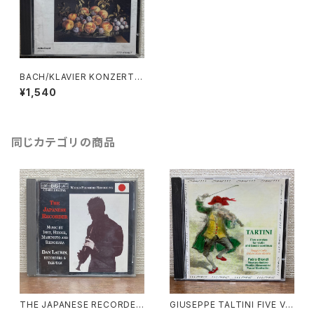
BACH/KLAVIER KONZERTE
BWV 1044, 1055, 1063, 106
¥1,540
4【演奏者：THE AMSTERDA
M BAROQUE ORCHESTRA,
TON KOOPMAN】レコード会
社：ERATO 1991年
同じカテゴリの商品
THE JAPANESE RECORDER
GIUSEPPE TALTINI FIVE VI