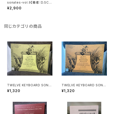
sonates-vol.9【著者：D.SCA
RLATTI】出版社：HEUGEL &
¥2,900
CIE 1972年
同じカテゴリの商品
TWELVE KEYBOARD SONA
TWELVE KEYBOARD SONA
TAS SET 1(OPUS Ⅴ)【著者：
TAS SET 2(OPUS XVⅡ)【著
¥1,320
¥1,320
J.C.BACH】出版社：OXFORD
者：J.C.BACH】出版社：OXFO
UNIVERSITY PRESS 1974
RD UNIVERSITY PRESS 19
年
74年