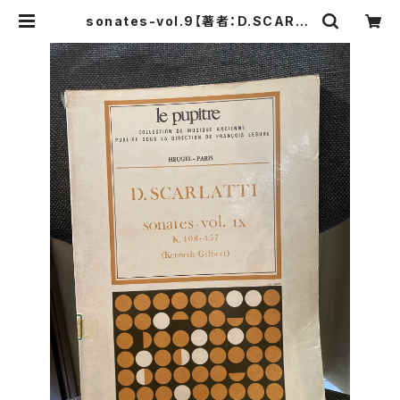
sonates-vol.9【著者：D.SCARLA
TTI】出版社：HEUGEL & CIE 1972
年 | Birds' Tale Collective