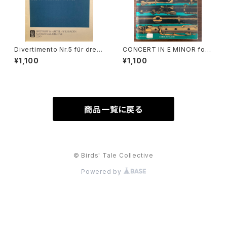
Divertimento Nr.5 für drei
CONCERT IN E MINOR for t
Basetthörner(zwei klarinet
wo Flutes and Piano【著者：
¥1,100
¥1,100
ten und Fagotto oder drei
Georg Phollip Telemann】
klarinetten) ans KV Ann.29
出版社：G.SCHIRMER 1978
9(439b)【著者：Wolfgang A
年
madeus Mozart】出版社：BR
EITKOPF&HÄRTEL 1987年
商品一覧に戻る
© Birds' Tale Collective
Powered by