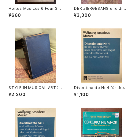
Hortus Musicus 6 Four Son
DER ZIERGESANG und die
atas for Recorder and Bas
Ausfuhrung der Appoggiat
¥660
¥3,300
so Continuo【著者：Georg P
ura【著者：Kurt Wichmann】出
hilipp Telemann】出版社：BÄ
版社：Veb Deutscher Verlag
RENREITER KASSEL 1965年
Fur Musik 1966年
STYLE IN MUSICAL ART【著
Divertimento Nr.4 für drei
者：C. HUBERT H.PARRY】出
Basetthörner(zwei klarinet
¥2,200
¥1,100
版社：MACMILLAN AND CO,
ten und Fagotto oder drei
LIMITED 1924年
klarinetten) ans KV Ann.29
9(439b)【著者：Wolfgang A
madeus Mozart】出版社：BR
EITKOPF&HÄRTEL 1987年