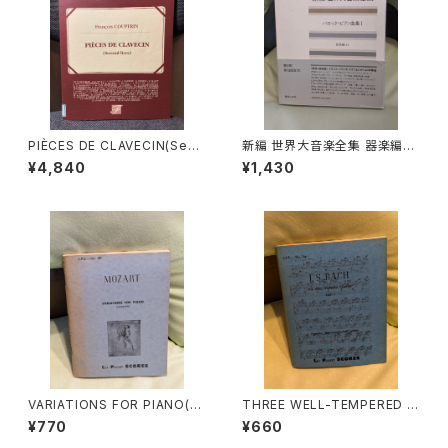
PIÈCES DE CLAVECIN(Seco
新編 世界大音楽全集 器楽編4
nd livre)【著者：François CO
4 バロック・ピアノ曲集Ⅰ【編集：
¥4,840
¥1,430
UPERIN】出版社：EDITIONS
浅香淳】出版社：音楽之友社 19
J.M.FUZEAU 1990年
93年
VARIATIONS FOR PIANO(C
THREE WELL-TEMPERED C
OMPLETE)【著者：MOZART】
LAVIER PART 1【著者：J.S.BA
¥770
¥660
出版社：LEA POCKET SCOR
CH】出版社：LEA POCKET SC