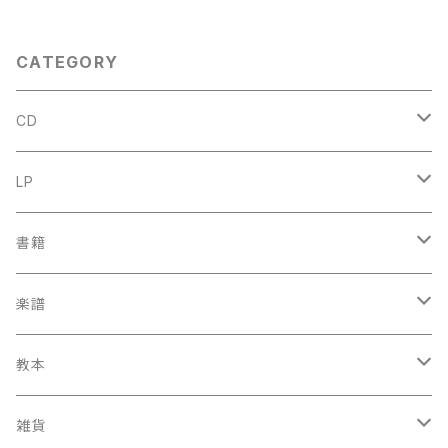
ES 1957年
ORES 1950年
CATEGORY
CD
古楽
LP
中古CD
古楽以外
古楽
書籍
鍋島元子関連CD
中古CD
中古LP
古楽以外
古楽関係
楽譜
新品CD
鍋島元子関連LP
中古LP
中古本
古楽以外
古楽関係
教本
新古本
中古本
スコア
中古本
古楽以外
古楽関係
雑貨