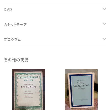
鍵盤用
スコア
古楽以外
トートバッグ
DVD
アンサンブル
バロック
古楽
カセットテープ
ルネサンス
古楽以外
古楽
プログラム
古楽以外
古楽
その他の商品
古楽以外