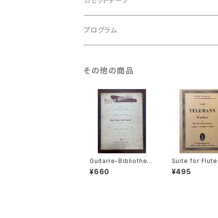
カセットテープ
ルネサンス
古楽以外
古楽
プログラム
古楽以外
古楽
その他の商品
古楽以外
Guitarre-Bibliothek
Suite for Flut
REIHE Ⅳ KAMMEMU
String Orchest
¥660
¥495
SIK MIT GITARRE Nr.
moll【著者：TE
47 Nell dolce dell'o
N】出版社：Editio
blio Kantate für Sop
enburg
ran, Flöte und Gitarr
e【著者：Georg Friedr
ich Händel】出版社：B