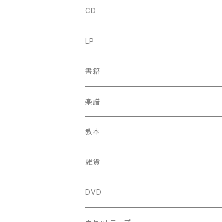
CD
古楽
LP
中古CD
古楽以外
古楽
書籍
鍋島元子関連CD
中古CD
中古LP
古楽以外
古楽関係
楽譜
新品CD
鍋島元子関連LP
中古LP
中古本
古楽以外
古楽関係
教本
新古本
中古本
スコア
中古本
古楽以外
古楽関係
雑貨
鍵盤用
スコア
古楽以外
トートバッグ
DVD
アンサンブル
バロック
古楽