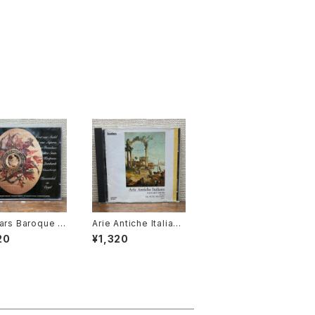
ars Baroque K
Arie Antiche Italiane
rd Instrument
【演奏者：嶺貞子, H.ピ
20
¥1,320
rit C. Klop【演奏
ュイグ＝ロジェ】レコー
t van Andel,
ド会社：fontec
an Asperen, L
n Doeselaar, R
 Smits, Ton Ko
n, Gustav Leo
dt】レコード会社：