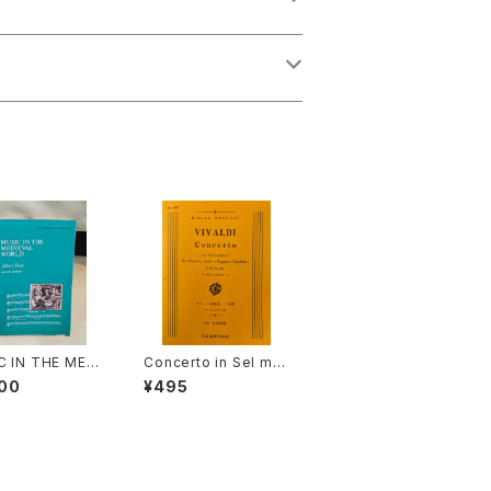
C IN THE MEDI
Concerto in Sel min
 WORLD【著者：
ore Per Flaute, Arch
00
¥495
rt Seay】出版社：
i e Organo(o Cemb
TICE-HALL, IN
alo) La notte【著者：V
975年
IVALDI】出版社：日本楽
譜出版社