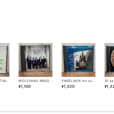
INI F
WOLFGANG AMADE
SWEELINCK his sou
25 ye
ONATA
US MOZART Diverti
rces - his influence
eyboa
¥1,100
¥1,320
¥1,3
 Bion
menti【演奏者：Mozar
vol.2【演奏者：BERNA
s Ger
Nadde
t-Sextett】レコード会
RD WINSEMIUS】レコ
者：Wou
essand
社：PILZCD 1993年
ード会社：INTER SOU
Bob v
onthei
ND 1990年
eo va
社：Op
eitze
 1992
opma
nhar