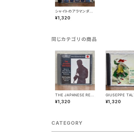
シャイトのアラマンダ
【演奏者：今井奈緒子】
¥1,320
レコード会社：ALM RE
CORDS/Kojima Rec
ordings 1995年
同じカテゴリの商品
THE JAPANESE REC
GIUSEPPE TALT
ORDER【演奏者：Dan
IVE VIOLIN S
¥1,320
¥1,320
Laurin】レコード会社：
S【演奏者：Fabio
BIS 1994年
di, Maurizio 
o, Rinaldo Al
rini, Pascal M
llet】レコード会
CATEGORY
us Production
年