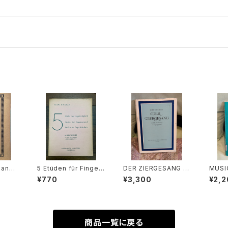
e and
5 Etüden für Finger
DER ZIERGESANG u
MUSI
ra A-
sicherheit ALTBLOC
nd die Ausfuhrung
EVAL
¥770
¥3,300
¥2,2
LEMAN
KFLÖTE【著者：FRAN
der Appoggiatura
Albe
n Eul
S BRÜGGEN】出版社：
【著者：Kurt Wichman
PREN
BROEKMANS&VAN P
n】出版社：Veb Deuts
C., 1
OPPEL, AMSTERDA
cher Verlag Fur Mus
M. 1957年
ik 1966年
商品一覧に戻る