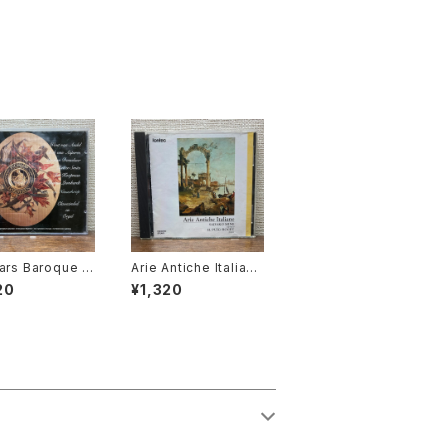
ars Baroque K
Arie Antiche Italiane
rd Instrument
【演奏者：嶺貞子, H.ピ
20
¥1,320
rit C. Klop【演奏
ュイグ＝ロジェ】レコー
t van Andel,
ド会社：fontec
an Asperen, L
n Doeselaar, R
 Smits, Ton Ko
n, Gustav Leo
dt】レコード会社：
Records