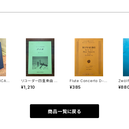
ICAL
リコーダー四重奏曲 序
Flute Concerto D-d
Zwölf
UBER
の舞【著者：高橋一雄】
ur op.10 No.3 Il Car
Querf
¥1,210
¥385
¥88
出版社：
出版社：高橋教育音楽
dellino【著者：VIVALD
ss BÄRENREITER UR
ND C
研究所 平成18年
I】出版社：日本楽譜出版
TEX
24年
社
PHIL
N】出
版
商品一覧に戻る