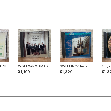
INI F
WOLFGANG AMADE
SWEELINCK his sou
25 ye
ONATA
US MOZART Diverti
rces - his influence
eyboa
¥1,100
¥1,320
¥1,3
 Bion
menti【演奏者：Mozar
vol.2【演奏者：BERNA
s Ger
Nadde
t-Sextett】レコード会
RD WINSEMIUS】レコ
者：Wou
essand
社：PILZCD 1993年
ード会社：INTER SOU
Bob v
onthei
ND 1990年
eo va
社：Op
eitze
 1992
opma
nhar
STH-