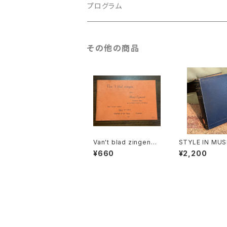
ルネサンス
古楽以外
古楽
プログラム
古楽以外
古楽
その他の商品
古楽以外
Van't blad zingen
STYLE IN MUS
【著者：Marie Egmon
ART【著者：C. H
¥660
¥2,200
d】出版社：BROEKMA
T H.PARRY】
NS&VAN POPPEL
MACMILLAN A
O,LIMITED 19