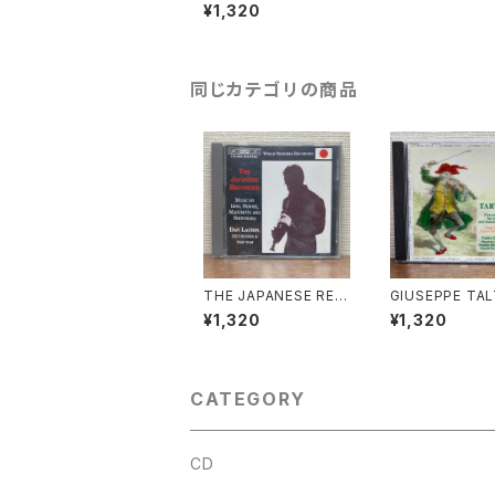
G VARIATIONS【演奏
¥1,320
者：Robert Hill】レコー
ド会社：Cytherium 19
93年
同じカテゴリの商品
THE JAPANESE REC
GIUSEPPE TALT
ORDER【演奏者：Dan
IVE VIOLIN S
¥1,320
¥1,320
Laurin】レコード会社：
S【演奏者：Fabio
BIS 1994年
di, Maurizio 
o, Rinaldo Al
rini, Pascal M
llet】レコード会
CATEGORY
us Production
年
CD