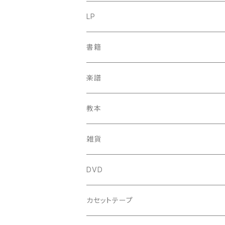
古楽
LP
中古CD
古楽以外
古楽
書籍
鍋島元子関連CD
中古CD
中古LP
古楽以外
古楽関係
楽譜
新品CD
鍋島元子関連LP
中古LP
中古本
古楽以外
古楽関係
教本
新古本
中古本
スコア
中古本
古楽以外
古楽関係
雑貨
鍵盤用
スコア
古楽以外
トートバッグ
DVD
アンサンブル
バロック
古楽
カセットテープ