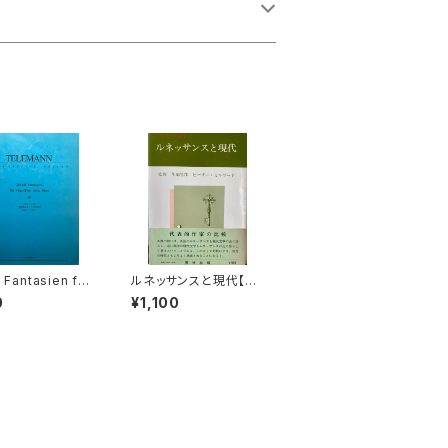
 Fantasien für
ルネッサンスと現代【監
löten ohne Ba
修：生地竹郎 ピーター・
0
¥1,100
ミルワード】出版社：荒
T【著者：GEORG
竹出版 昭和54年
IPP TELEMAN
版社：全音楽譜出
社 1966年