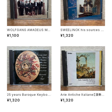
WOLFGANG AMADEUS MO
SWEELINCK his sources -
ZART Divertimenti【演奏者：
his influence vol.2【演奏者：
¥1,100
¥1,320
Mozart-Sextett】レコード会
BERNARD WINSEMIUS】レコ
社：PILZCD 1993年
ード会社：INTER SOUND 199
0年
25 years Baroque Keyboar
Arie Antiche Italiane【演奏
d Instruments Gerrit C. Klo
者：嶺貞子, H.ピュイグ＝ロジ
¥1,320
¥1,320
p【演奏者：Wout van Andel,
ェ】レコード会社：fontec
Bob van Asperen, Leo van
Doeselaar, Reitze Smits, T