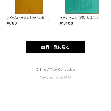
アウグストゥスの世紀【著者：ピ
チェンバロ名曲選2 ルネサンス
エール・グリマル, 訳：北野徹】出
からロココまで【編集：野村満
¥660
¥1,400
版社：白水社 2004年
男】出版：東京コレギウム 199
8年
商品一覧に戻る
© Birds' Tale Collective
Powered by