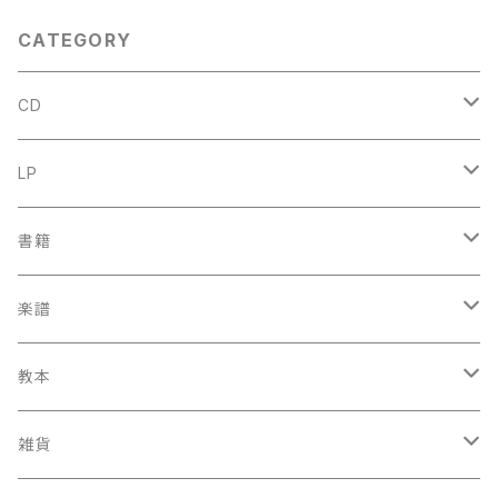
on Koopman, Gustav Leon
hardt】レコード会社：STH-Re
CATEGORY
cords
CD
古楽
LP
中古CD
古楽以外
古楽
書籍
鍋島元子関連CD
中古CD
中古LP
古楽以外
古楽関係
楽譜
新品CD
鍋島元子関連LP
中古LP
中古本
古楽以外
古楽関係
教本
新古本
中古本
スコア
中古本
古楽以外
古楽関係
雑貨