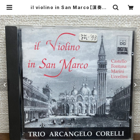
il violino in San Marco【演奏者：
Trio Arcangelo Corelli】レコー
ド会社：MUSIPRODUKTION DAB
RINGHAUS UND GRIMM 1993年
| Birds' Tale Collective