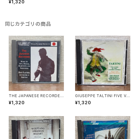
¥1,320
レコード会社：MUSIPRODUK
TION DABRINGHAUS UND
GRIMM 1993年
同じカテゴリの商品
THE JAPANESE RECORDER
GIUSEPPE TALTINI FIVE VI
【演奏者：Dan Laurin】レコード
OLIN SONATAS【演奏者：Fab
¥1,320
¥1,320
会社：BIS 1994年
io Biondi, Maurizio Nadde
o, Rinaldo Alessandrini, Pa
scal Montheillet】レコード会
社：Opus Production 1992
年