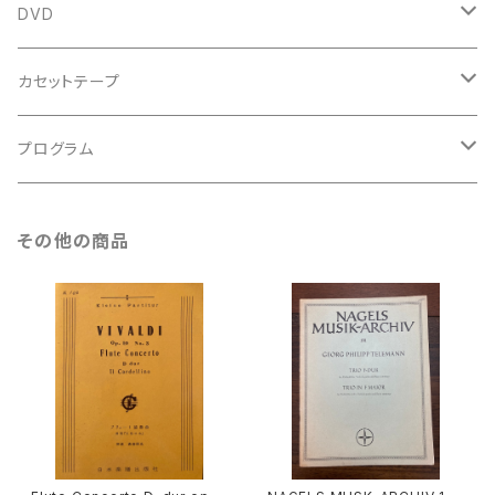
鍵盤用
スコア
古楽以外
トートバッグ
DVD
アンサンブル
バロック
古楽
カセットテープ
ルネサンス
古楽以外
古楽
プログラム
古楽以外
古楽
その他の商品
古楽以外