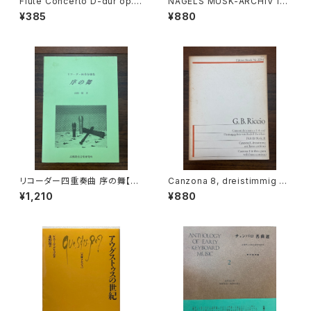
Flute Concerto D-dur op.1
NAGELS MUSK-ARCHIV 131
0 No.3 Il Cardellino【著者：V
TRIO F-DUR für Altblockfl
¥385
¥880
IVALDI】出版社：日本楽譜出版
öte, Viola da gamba und B
社
asso continuo【著者：Georg
Philipp Telemann】出版社：N
AGELS VERLAG KASSEL
リコーダー四重奏曲 序の舞【著
Canzona 8, dreistimmig mi
者：高橋一雄】出版社：高橋教育
t Basso continuo【著者：GIO
¥1,210
¥880
音楽研究所 平成18年
VANNI BATTISTA RICCIO】
出版社：Edition Moeck