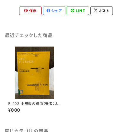
保存
シェア
LINE
ポスト
最近チェックした商品
R-102 ホ短調の組曲【著者：J.
オットテール・ル・ロマン】出版
¥880
社：全音楽譜出版社 1969年
同じカテゴリの商品