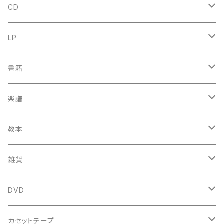
CD
古楽
LP
中古CD
古楽以外
古楽
書籍
鍋島元子関連CD
中古CD
中古LP
古楽以外
古楽関係
楽譜
新品CD
鍋島元子関連LP
中古LP
中古本
古楽以外
古楽関係
教本
新古本
中古本
スコア
中古本
古楽以外
古楽関係
雑貨
鍵盤用
スコア
古楽以外
トートバッグ
DVD
アンサンブル
バロック
古楽
カセットテープ