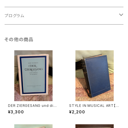
ルネサンス
古楽以外
古楽
プログラム
古楽以外
古楽
その他の商品
古楽以外
DER ZIERGESANG und die
STYLE IN MUSICAL ART【著
Ausfuhrung der Appoggiat
者：C. HUBERT H.PARRY】出
¥3,300
¥2,200
ura【著者：Kurt Wichmann】出
版社：MACMILLAN AND CO,
版社：Veb Deutscher Verlag
LIMITED 1924年
Fur Musik 1966年