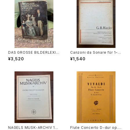
DAS GROSSE BILDERLEXIK
Canzoni da Sonare für 1−4
ON DER MODE【著者：Ludmil
stimmen und Basso Contin
¥3,520
¥1,540
a Kybalová, Olga Herbeno
uo 4−7【著者：GIOVANNI BA
vá, Milena Lamarová】出版
TTISTA RICCIO】出版社：Edit
社：ARTIAVERLAG 1966年
ion Moeck
NAGELS MUSK-ARCHIV 131
Flute Concerto D-dur op.1