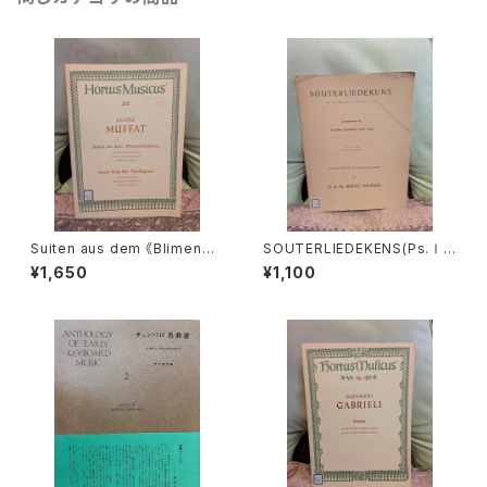
Suiten aus dem 《Blimenbü
SOUTERLIEDEKENS(Ps.Ⅰ,
schlein》【著者：MUFFAT】出
Ⅻ,XXXⅠ,XXXⅧ,XL,XLⅡ,L
¥1,650
¥1,100
版社：BÄRENREITER KASSEL
Ⅲ,LXV)【著者：JACOBUS CL
1972年
EMENS NON PAPA】出版社：
Dr.K.Ph.BERNET KEMPERS
1927年？