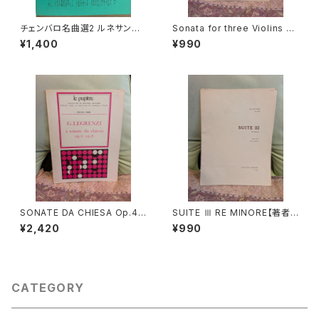
チェンバロ名曲選2 ルネサンス
Sonata for three Violins an
からロココまで【編集：野村満
d Basso continuo【著者：GA
¥1,400
¥990
男】出版：東京コレギウム 199
BRIELI】出版社：BÄRENREITE
8年
R KASSEL 1966年
SONATE DA CHIESA Op.4 -
SUITE Ⅲ RE MINORE【著者：
Op.8【著者：G.LEGRENZI】出
DIEUPART】出版社：EDITION
¥2,420
¥990
版社：HEUGEL& Cie 1968年
MOECK 1966年
CATEGORY