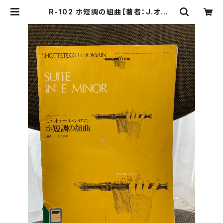
R-102 ホ短調の組曲【著者：J.オット
テール・ル・ロマン】出版社：全音楽譜
出版社 1969年 | Birds' Tale Col
lective