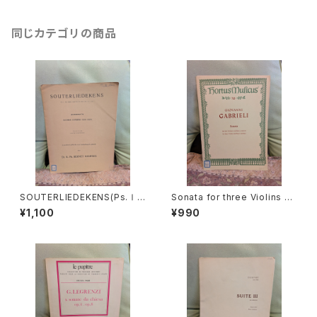
同じカテゴリの商品
SOUTERLIEDEKENS(Ps.Ⅰ,
Sonata for three Violins an
Ⅻ,XXXⅠ,XXXⅧ,XL,XLⅡ,L
d Basso continuo【著者：GA
¥1,100
¥990
Ⅲ,LXV)【著者：JACOBUS CL
BRIELI】出版社：BÄRENREITE
EMENS NON PAPA】出版社：
R KASSEL 1966年
Dr.K.Ph.BERNET KEMPERS
1927年？