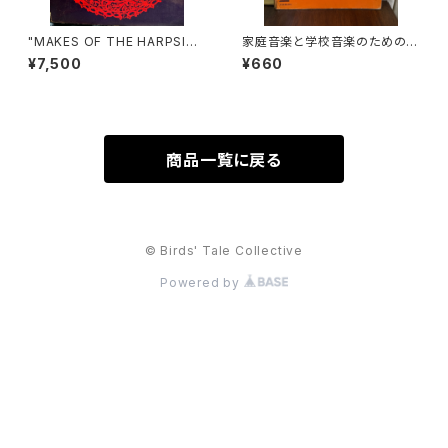
"MAKES OF THE HARPSICH
家庭音楽と学校音楽のための小
ORD AND CLAVICHORD 14
合奏 フィオリ・ムジカーリ2【著
¥7,500
¥660
40-1840 SECOND EDITION
者：野村満男】出版社：全音楽譜
【著者：Donald H.Boalch】出
出版社
版社：Oxford University Pre
ss 1974年"
商品一覧に戻る
© Birds' Tale Collective
Powered by