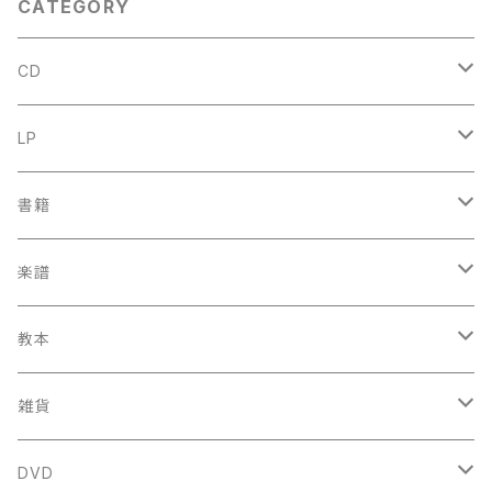
CATEGORY
CD
古楽
LP
中古CD
古楽以外
古楽
書籍
鍋島元子関連CD
中古CD
中古LP
古楽以外
古楽関係
楽譜
新品CD
鍋島元子関連LP
中古LP
中古本
古楽以外
古楽関係
教本
新古本
中古本
スコア
中古本
古楽以外
古楽関係
雑貨
鍵盤用
スコア
古楽以外
トートバッグ
DVD