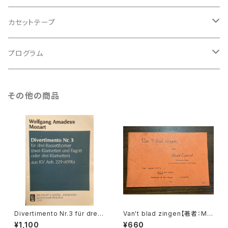
アンサンブル
バロック
古楽
カセットテープ
ルネサンス
古楽以外
古楽
プログラム
古楽以外
古楽
その他の商品
古楽以外
Divertimento Nr.3 für drei
Van't blad zingen【著者：Mar
Basetthörner(zwei klarinet
ie Egmond】出版社：BROEK
¥1,100
¥660