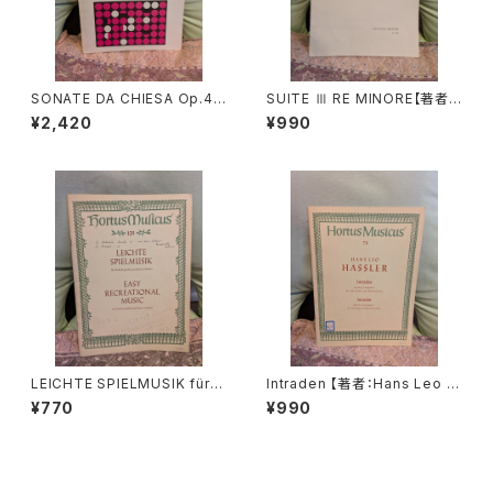
SONATE DA CHIESA Op.4 -
SUITE Ⅲ RE MINORE【著者：
Op.8【著者：G.LEGRENZI】出
DIEUPART】出版社：EDITION
¥2,420
¥990
版社：HEUGEL& Cie 1968年
MOECK 1966年
LEICHTE SPIELMUSIK für V
Intraden 【著者：Hans Leo H
iola da gamba Basso conti
assler】出版社：BÄRENREITE
¥770
¥990
nuo【著者：Schenk, Marais】
R KASSEL 1951年
出版社：BÄRENREITER KASS
EL 1963年