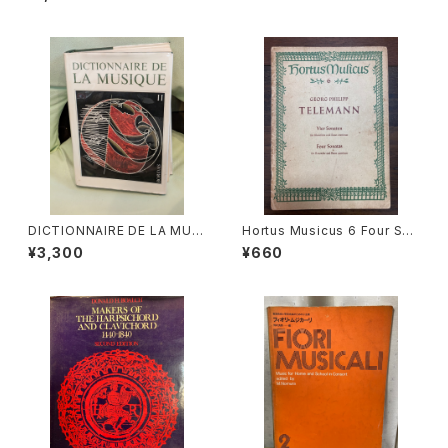
ten und Fagotto oder drei
MANS&VAN POPPEL
klarinetten) ans KV Ann.29
9(439b)【著者：Wolfgang A
madeus Mozart】出版社：BR
EITKOPF&HÄRTEL 1987年
DICTIONNAIRE DE LA MUSI
Hortus Musicus 6 Four Son
QUE Ⅱ:les mens et leurs
atas for Recorder and Bas
¥3,300
¥660
œuvres『音楽辞典：人物とその
so Continuo【著者：Georg P
作品』第2巻【著者：MARC HO
hilipp Telemann】出版社：BÄ
NEGGER】出版社：BORDAS 1
RENREITER KASSEL 1965年
970年