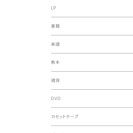
古楽
LP
中古CD
古楽以外
古楽
書籍
鍋島元子関連CD
中古CD
中古LP
古楽以外
古楽関係
楽譜
新品CD
鍋島元子関連LP
中古LP
中古本
古楽以外
古楽関係
教本
新古本
中古本
スコア
中古本
古楽以外
古楽関係
雑貨
鍵盤用
スコア
古楽以外
トートバッグ
DVD
アンサンブル
バロック
古楽
カセットテープ
ルネサンス