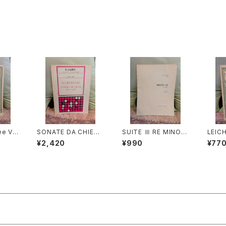
ee Vi
SONATE DA CHIESA
SUITE Ⅲ RE MINOR
LEIC
so co
Op.4 - Op.8【著者：G.
E【著者：DIEUPART】
K für
¥2,420
¥990
¥77
ABRIE
LEGRENZI】出版社：H
出版社：EDITION MO
a Bas
NREI
EUGEL& Cie 1968年
ECK 1966年
【著者：
1966年
s】出版
TER 
年