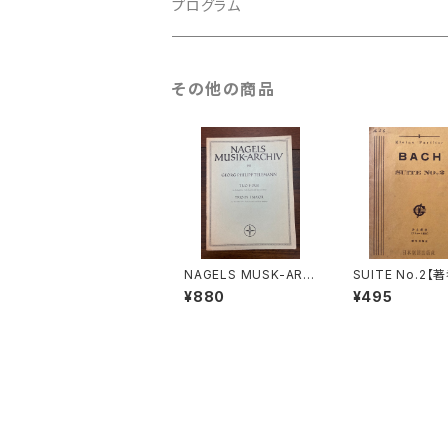
古楽以外
古楽
プログラム
古楽以外
古楽
その他の商品
古楽以外
NAGELS MUSK-ARC
SUITE No.2【
HIV 131 TRIO F-DUR
CH】出版社：日
¥880
¥495
für Altblockflöte, Vi
出版社
ola da gamba und B
asso continuo【著者：
Georg Philipp Tele
mann】出版社：NAGEL
S VERLAG KASSEL