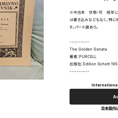
※中古本 状態・可 経年に
は書き込みなどもなく、特に
す。パート譜あり。
-----------
The Golden Sonata
著者：PURCELL
出版社：Edition Schott 19
-----------
Internationa
Ad
日本国内