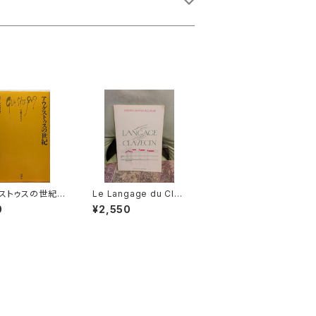
ストゥスの世紀
Le Langage du Clav
：ピエール・グリマ
ecin 【著者：ANTOINE
0
¥2,550
訳：北野徹】出版社：
GEOFFROY DECHAU
 2004年
ME】出版社：EDITION
S VAN DE VELDE 19
86年