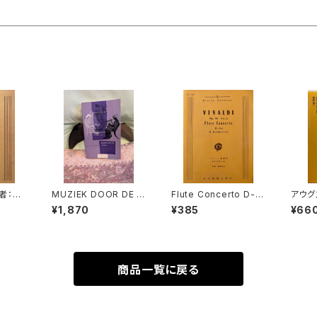
著者：BA
MUZIEK DOOR DE E
Flute Concerto D-d
アウグ
本楽譜
EUWEN 3【著者：DRS.
ur op.10 No.3 Il Car
【著者
¥1,870
¥385
¥66
W.C.M.KLOPPENBU
dellino【著者：VIVALD
ル, 
RG】出版社：Broekma
I】出版社：日本楽譜出版
白水社
ns&Van Poppel 197
社
5年
商品一覧に戻る