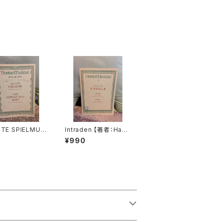
HTE SPIELMUSI
Intraden 【著者：Hans
 Viola da gamb
Leo Hassler】出版社：
0
¥990
so continuo
BÄRENREITER KASS
Schenk, Marai
EL 1951年
社：BÄRENREI
KASSEL 1963