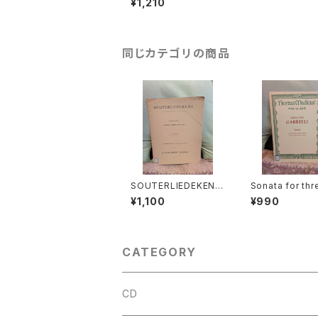
¥1,210
社：Edition Schott 19
53年
同じカテゴリの商品
SOUTERLIEDEKENS
Sonata for thr
(Ps.Ⅰ,Ⅻ,XXXⅠ,XXX
olins and Bas
¥1,100
¥990
Ⅷ,XL,XLⅡ,LⅢ,LXV)
ntinuo【著者：G
【著者：JACOBUS CL
LI】出版社：BÄRE
EMENS NON PAPA】
TER KASSEL 
出版社：Dr.K.Ph.BERN
ET KEMPERS 1927
CATEGORY
年？
CD