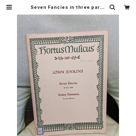
Seven Fancies in three parts
【著者：JOHN JENKINS】出版社：B
ÄRENREITER-Verlag KASSEL 1
957年 | Birds' Tale Collective