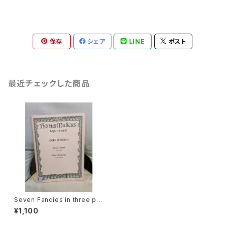
保存
シェア
LINE
ポスト
最近チェックした商品
Seven Fancies in three par
ts【著者：JOHN JENKINS】出
¥1,100
版社：BÄRENREITER-Verlag
KASSEL 1957年