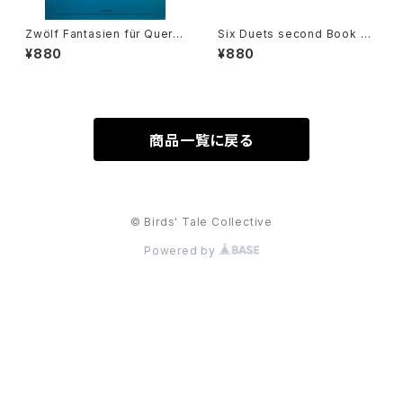
Zwölf Fantasien für Querfl
Six Duets second Book 4=
öten ohne Bass BÄRENREI
6 for two Alto Recorders
¥880
¥880
TER URTEXT【著者：GEORG
【著者：Georg Philipp Telem
PHILIPP TELEMANN】出版
ann】出版社：Hargall Music P
社：全音楽譜出版社 1966年
ress 1964年
商品一覧に戻る
© Birds' Tale Collective
Powered by