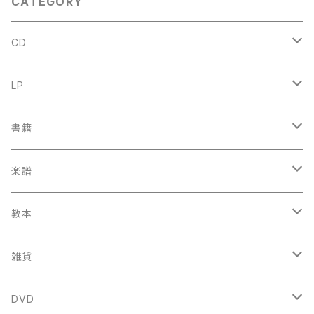
CATEGORY
CD
古楽
LP
中古CD
古楽以外
古楽
書籍
鍋島元子関連CD
中古CD
中古LP
古楽以外
古楽関係
楽譜
新品CD
鍋島元子関連LP
中古LP
中古本
古楽以外
古楽関係
教本
新古本
中古本
スコア
中古本
古楽以外
古楽関係
雑貨
鍵盤用
スコア
古楽以外
トートバッグ
DVD