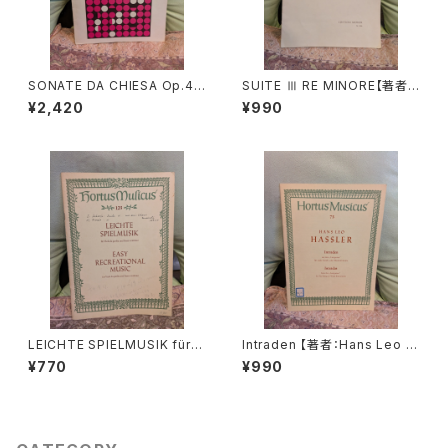
SONATE DA CHIESA Op.4 -
SUITE Ⅲ RE MINORE【著者：
Op.8【著者：G.LEGRENZI】出
DIEUPART】出版社：EDITION
¥2,420
¥990
版社：HEUGEL& Cie 1968年
MOECK 1966年
LEICHTE SPIELMUSIK für V
Intraden 【著者：Hans Leo H
iola da gamba Basso conti
assler】出版社：BÄRENREITE
¥770
¥990
nuo【著者：Schenk, Marais】
R KASSEL 1951年
出版社：BÄRENREITER KASS
EL 1963年