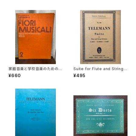
asso continuo【著者：Georg
8年
Philipp Telemann】出版社：N
AGELS VERLAG KASSEL
家庭音楽と学校音楽のための小
Suite for Flute and String
合奏 フィオリ・ムジカーリ2【著
Orchestra A-moll【著者：TEL
¥660
¥495
者：野村満男】出版社：全音楽譜
EMANN】出版社：Edition Eule
出版社
nburg