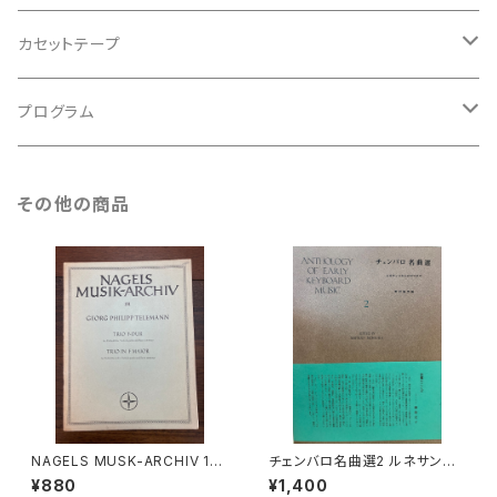
アンサンブル
バロック
古楽
カセットテープ
ルネサンス
古楽以外
古楽
プログラム
古楽以外
古楽
その他の商品
古楽以外
NAGELS MUSK-ARCHIV 131
チェンバロ名曲選2 ルネサンス
TRIO F-DUR für Altblockfl
からロココまで【編集：野村満
¥880
¥1,400
öte, Viola da gamba und B
男】出版：東京コレギウム 199