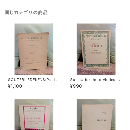
同じカテゴリの商品
SOUTERLIEDEKENS(Ps.Ⅰ,
Sonata for three Violins an
Ⅻ,XXXⅠ,XXXⅧ,XL,XLⅡ,L
d Basso continuo【著者：GA
¥1,100
¥990
Ⅲ,LXV)【著者：JACOBUS CL
BRIELI】出版社：BÄRENREITE
EMENS NON PAPA】出版社：
R KASSEL 1966年
Dr.K.Ph.BERNET KEMPERS
1927年？