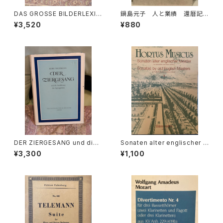
DAS GROSSE BILDERLEXIK
鍋島元子 人と業績 還暦記
ON DER MODE【著者：Ludmil
念1997【編集：古楽研究会 Ori
¥3,520
¥880
a Kybalová, Olga Herbeno
go et Practica 年譜作成委員
vá, Milena Lamarová】出版
会】発行：古楽研究会 Origo et
社：ARTIAVERLAG 1966年
Practica 1997年
DER ZIERGESANG und die
Sonaten alter englischer M
Ausfuhrung der Appoggiat
eister Ⅲ【編著：MICHAEL SC
¥3,300
¥1,100
ura【著者：Kurt Wichmann】出
HNEIDER】出版社：BÄRENREI
版社：Veb Deutscher Verlag
TER KASSEL 1987年
Fur Musik 1966年