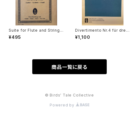
Suite for Flute and String
Divertimento Nr.4 für drei
Orchestra A-moll【著者：TEL
Basetthörner(zwei klarinet
¥495
¥1,100
EMANN】出版社：Edition Eule
ten und Fagotto oder drei
nburg
klarinetten) ans KV Ann.29
9(439b)【著者：Wolfgang A
madeus Mozart】出版社：BR
EITKOPF&HÄRTEL 1987年
商品一覧に戻る
© Birds' Tale Collective
Powered by