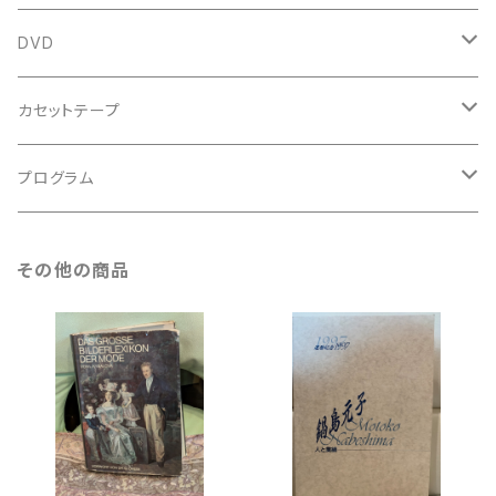
鍵盤用
スコア
古楽以外
トートバッグ
DVD
アンサンブル
バロック
古楽
カセットテープ
ルネサンス
古楽以外
古楽
プログラム
古楽以外
古楽
その他の商品
古楽以外