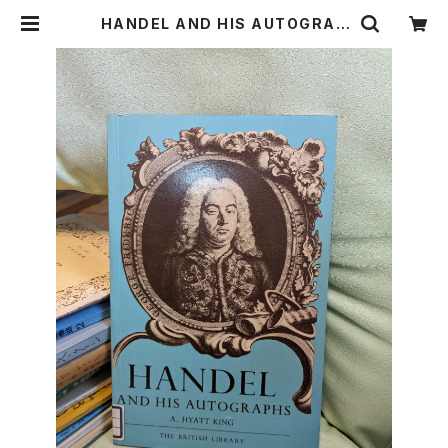
HANDEL AND HIS AUTOGRAP
HS【著者：A.HYATT KING】出版
社：The British Library 1979年
| Birds' Tale Collective