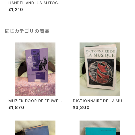
HANDEL AND HIS AUTOGR
APHS【著者：A.HYATT KING】
¥1,210
出版社：The British Library 1
979年
同じカテゴリの商品
MUZIEK DOOR DE EEUWEN
DICTIONNAIRE DE LA MUSI
3【著者：DRS.W.C.M.KLOPPE
QUE Ⅱ:les mens et leurs
¥1,870
¥3,300
NBURG】出版社：Broekmans
œuvres『音楽辞典：人物とその
&Van Poppel 1975年
作品』第2巻【著者：MARC HO
NEGGER】出版社：BORDAS 1
970年