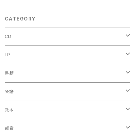
NS VAN DE VELDE 1986年
作品』第１巻【著者：MARC HO
NEGGER】出版社：BORDAS 1
970年
CATEGORY
CD
古楽
LP
中古CD
古楽以外
古楽
書籍
鍋島元子関連CD
中古CD
中古LP
古楽以外
古楽関係
楽譜
新品CD
鍋島元子関連LP
中古LP
中古本
古楽以外
古楽関係
教本
新古本
中古本
スコア
中古本
古楽以外
古楽関係
雑貨