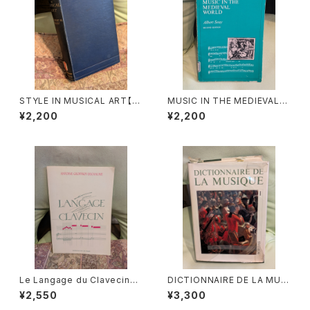
STYLE IN MUSICAL ART【著
MUSIC IN THE MEDIEVAL
者：C. HUBERT H.PARRY】出
WORLD【著者：Albert Seay】
¥2,200
¥2,200
版社：MACMILLAN AND CO,
出版社：PRENTICE-HALL, IN
LIMITED 1924年
C., 1975年
Le Langage du Clavecin
DICTIONNAIRE DE LA MUSI
【著者：ANTOINE GEOFFROY
QUE Ⅰ :les mens et leurs
¥2,550
¥3,300
DECHAUME】出版社：EDITIO
œuvres『音楽辞典：人物とその