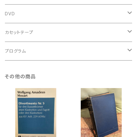
鍵盤用
スコア
古楽以外
トートバッグ
DVD
アンサンブル
バロック
古楽
カセットテープ
ルネサンス
古楽以外
古楽
プログラム
古楽以外
古楽
その他の商品
古楽以外