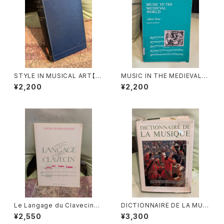
STYLE IN MUSICAL ART【著
MUSIC IN THE MEDIEVAL
者：C. HUBERT H.PARRY】出
WORLD【著者：Albert Seay】
¥2,200
¥2,200
版社：MACMILLAN AND CO,
出版社：PRENTICE-HALL, IN
LIMITED 1924年
C., 1975年
Le Langage du Clavecin
DICTIONNAIRE DE LA MUSI
【著者：ANTOINE GEOFFROY
QUE Ⅰ :les mens et leurs
¥2,550
¥3,300
DECHAUME】出版社：EDITIO
œuvres『音楽辞典：人物とその