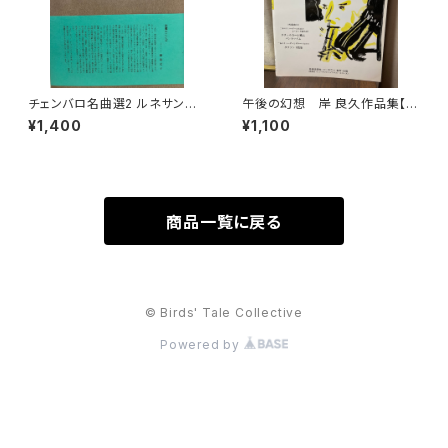
チェンバロ名曲選2 ルネサンス
午後の幻想 岸 良久作品集【製
からロココまで【編集：野村満
作：音楽企画社 ハーモニー】出
¥1,400
¥1,100
男】出版：東京コレギウム 199
版社：音楽企画社 ハーモニ
8年
ー 1995年
商品一覧に戻る
© Birds' Tale Collective
Powered by