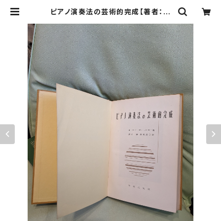
ピアノ演奏法の芸術的完成【著者：ヨ
ーゼフ・ディッヒラー 訳：渡辺護、尾高
節子】出版社：音楽之友社 昭和41年 |
Birds' Tale Collective