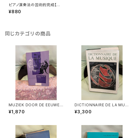
ピアノ演奏法の芸術的完成【著
者：ヨーゼフ・ディッヒラー 訳：渡
¥880
辺護、尾高節子】出版社：音楽之
友社 昭和41年
同じカテゴリの商品
MUZIEK DOOR DE EEUWEN
DICTIONNAIRE DE LA MUSI
3【著者：DRS.W.C.M.KLOPPE
QUE Ⅱ:les mens et leurs
¥1,870
¥3,300
NBURG】出版社：Broekmans
œuvres『音楽辞典：人物とその
&Van Poppel 1975年
作品』第2巻【著者：MARC HO
NEGGER】出版社：BORDAS 1
970年