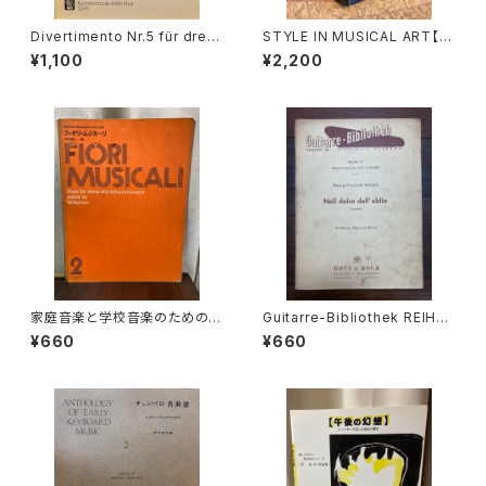
Divertimento Nr.5 für drei
STYLE IN MUSICAL ART【著
Basetthörner(zwei klarinet
者：C. HUBERT H.PARRY】出
¥1,100
¥2,200
ten und Fagotto oder drei
版社：MACMILLAN AND CO,
klarinetten) ans KV Ann.29
LIMITED 1924年
9(439b)【著者：Wolfgang A
madeus Mozart】出版社：BR
EITKOPF&HÄRTEL 1987年
家庭音楽と学校音楽のための小
Guitarre-Bibliothek REIHE
合奏 フィオリ・ムジカーリ2【著
Ⅳ KAMMEMUSIK MIT GITA
¥660
¥660
者：野村満男】出版社：全音楽譜
RRE Nr.47 Nell dolce dell'o
出版社
blio Kantate für Sopran, Fl
öte und Gitarre【著者：Geor
g Friedrich Händel】出版社：
BOTE&BOCK BERLIN・WIES
BADEN 1958年