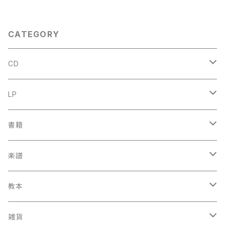
NS VAN DE VELDE 1986年
作品』第１巻【著者：MARC HO
NEGGER】出版社：BORDAS 1
970年
CATEGORY
CD
古楽
LP
中古CD
古楽以外
古楽
書籍
鍋島元子関連CD
中古CD
中古LP
古楽以外
古楽関係
楽譜
新品CD
鍋島元子関連LP
中古LP
中古本
古楽以外
古楽関係
教本
新古本
中古本
スコア
中古本
古楽以外
古楽関係
雑貨