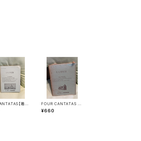
CANTATAS【著
FOUR CANTATAS N
S.BACH】出版
o.161:KOMM, DU SU
0
¥660
A POCKET SC
SSE TODESSTUNDE
 1965年
No.162:ACH, ICH SE
HE, JETZT, DA ICH
ZUR HOCHZEIT GE
HE No.163:NUR JED
EM DAS SEINE No.16