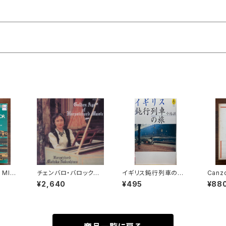
 MIN
チェンバロ・バロック名
イギリス鈍行列車の旅
Canzo
tes a
曲選 Golden Age o
【著者：小池滋】出版社：
mig m
¥2,640
¥495
¥88
：Geor
f Harpsichord Musi
NTT出版 1997年
nuo【
eman
c 【演奏：鍋島元子】
BATT
HIRM
出版社：
k