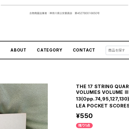
E
ABOUT
CATEGORY
CONTACT
THE 17 STRING QUA
VOLUMES VOLUME Ⅲ:
13(Opp.74,95,127,
LEA POCKET SCORE
¥550
残り1点