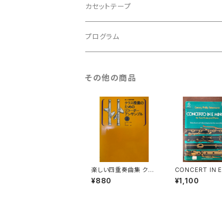
アンサンブル
バロック
古楽
カセットテープ
ルネサンス
古楽以外
古楽
プログラム
古楽以外
古楽
その他の商品
古楽以外
楽しい四重奏曲集 クラ
CONCERT IN E
ス授業のためのリコー
OR for two Flu
¥880
¥1,100
ダーアンサンブル 上【編
nd Piano【著者
著：田中良徳】出版社：
g Phollip Tel
全音楽譜出版社 200
n】出版社：G.SC
8年
ER 1978年