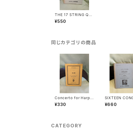
THE 17 STRING QU
ARTETS COMPLETE
¥550
IN FOUR VOLUMES
VOLUME Ⅲ:Nos.10-
13(Opp.74,95,127,13
0)【著者：BEETHOVE
N】出版社：LEA POCK
同じカテゴリの商品
ET SCORES 1955年
Concerto for Harpsi
SIXTEEN CON
cord,Flute and Violi
FOR HARPSIC
¥330
¥660
n A-minor BWV 104
BWV972-987(
4【著者：J.S.BACH】出
R VIVALDI AN
版社：Ernst Eulenbur
ER MASTERS)
g Ltd. 1976年
J.S.BACH】出版
A POCKET SC
CATEGORY
1955年