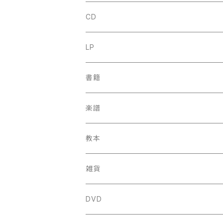
CD
古楽
LP
中古CD
古楽以外
古楽
書籍
鍋島元子関連CD
中古CD
中古LP
古楽以外
古楽関係
楽譜
新品CD
鍋島元子関連LP
中古LP
中古本
古楽以外
古楽関係
教本
新古本
中古本
スコア
中古本
古楽以外
古楽関係
雑貨
鍵盤用
スコア
古楽以外
トートバッグ
DVD