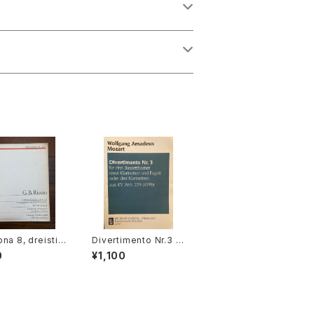
na 8, dreistim
Divertimento Nr.3 f
it Basso conti
ür drei Basetthörner
0
¥1,100
著者：GIOVANNI
(zwei klarinetten un
ISTA RICCIO】
d Fagotto oder drei
Edition Moec
klarinetten) ans KV
Ann.299(439b)【著
者：Wolfgang Amad
eus Mozart】出版社：