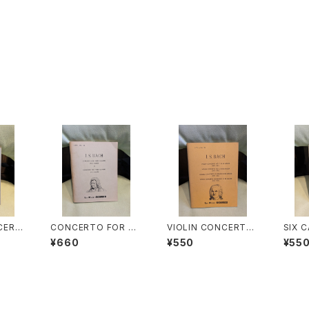
CERTI
CONCERTO FOR TH
VIOLIN CONCERTO
SIX 
HORD
REE CLAVIERS IN D
NO.1 IN A MINOR(B
者：J.
¥660
¥550
¥55
AFTE
MINOR・CONCERTO
WV1041) VIOLIN CO
社：LE
D OTH
FOR THREE CLAVIE
NCERTO NO.2 IN E
ORES
【著者：
RS IN C MAJOR【著
MAJOR(BWV1042)
社：LE
者：J.S.BACH】出版
DOUBLE CONCERT
ORES
社：LEA POCKET SC
O(2 VIOLINS)IN D MI
ORES 1954年
NOR(BWV1043) VIO