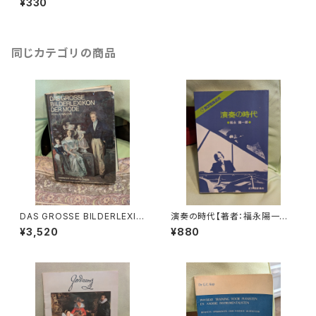
¥330
書 1965年
同じカテゴリの商品
DAS GROSSE BILDERLEXIK
演奏の時代【著者：福永陽一郎】
ON DER MODE【著者：Ludmil
出版社：紀伊國屋書店 1978年
¥3,520
¥880
a Kybalová, Olga Herbeno
vá, Milena Lamarová】出版
社：ARTIAVERLAG 1966年