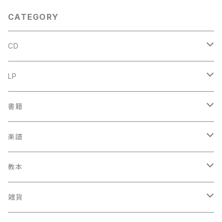
CATEGORY
CD
古楽
LP
中古CD
古楽以外
古楽
書籍
鍋島元子関連CD
中古CD
中古LP
古楽以外
古楽関係
楽譜
新品CD
鍋島元子関連LP
中古LP
中古本
古楽以外
古楽関係
教本
新古本
中古本
スコア
中古本
古楽以外
古楽関係
雑貨