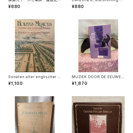
念1997【編集：古楽研究会 Ori
t Basso continuo【著者：GIO
¥880
¥880
go et Practica 年譜作成委員
VANNI BATTISTA RICCIO】
会】発行：古楽研究会 Origo et
出版社：Edition Moeck
Practica 1997年
Sonaten alter englischer M
MUZIEK DOOR DE EEUWEN
eister Ⅲ【編著：MICHAEL SC
3【著者：DRS.W.C.M.KLOPPE
¥1,100
¥1,870
HNEIDER】出版社：BÄRENREI
NBURG】出版社：Broekmans
TER KASSEL 1987年
&Van Poppel 1975年