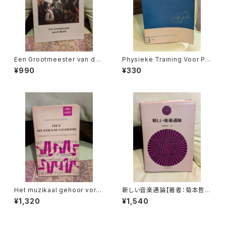
Een Grootmeester van de
Physieke Training Voor Pia
barok【著者：Leona Detièg
nisten en Andere Instrume
¥990
¥330
e】出版社：不明 出版年不明
ntalisten【著者：Dr.G.C.Kop】
出版社：Broekmans&van Po
ppel 1973年
Het muzikaal gehoor vormi
新しい音楽通論【著者：菊本哲
ng en ontwikkeling【著者：T
也】出版社：全音楽譜出版社 昭
¥1,320
¥1,540
HEO WILLEMZE】出版社：UT
和50年
RECHT AULA-BOEKEN 196
9年