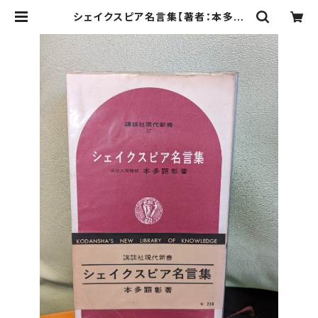
シェイクスピア名言集【著者：本多顕
彰】出版社：講談社現代新書 1965年
| Birds' Tale Collective