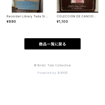
Recorder Library Tada Srie
COLECCION DE CANCIONE
s1 25 BAROQUE PIECES FO
S POPULARES ESPAÑOLAS
¥880
¥1,100
R TREBLE RECORDER AND
【演奏者：FEDERICO GARCIA
KEYBOARD バロック小品２５
LORCA, LA ARGENTINITA】
選集【編著：多田免郎】出版社：E
レコード会社：SONIFOLK 199
DITION ZEN-ON 1967年
0年
商品一覧に戻る
© Birds' Tale Collective
Powered by