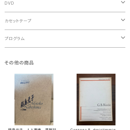
鍵盤用
スコア
古楽以外
トートバッグ
DVD
アンサンブル
バロック
古楽
カセットテープ
ルネサンス
古楽以外
古楽
プログラム
古楽以外
古楽
その他の商品
古楽以外
鍋島元子 人と業績 還暦記
Canzona 8, dreistimmig mi