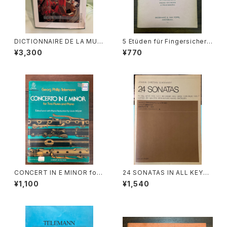
DICTIONNAIRE DE LA MUSI
5 Etüden für Fingersicherh
QUE Ⅰ :les mens et leurs
eit ALTBLOCKFLÖTE【著者：
¥3,300
¥770
œuvres『音楽辞典：人物とその
FRANS BRÜGGEN】出版社：B
作品』第１巻【著者：MARC HO
ROEKMANS&VAN POPPEL,
NEGGER】出版社：BORDAS 1
AMSTERDAM. 1957年
970年
CONCERT IN E MINOR for t
24 SONATAS IN ALL KEYS
wo Flutes and Piano【著者：
FOR ALTO RECORDER AND
¥1,100
¥1,540
Georg Phollip Telemann】
BASS CONTINUO VOL.2 ED
出版社：G.SCHIRMER 1978
ITED BY WALTER BERGMA
年
NN,FRANS BRÜGGEN【著者：
ヨーハン・クリスティアン・シック
ハルト】出版社：全音楽譜出版
社 1978年