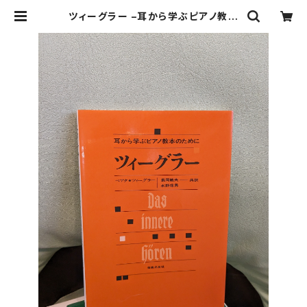
ツィーグラー –耳から学ぶピアノ教本
のために– Gedanken zum Inner
Hören【著者：ベアタ・ツィーグラー
訳：長岡敏夫、水野信男】出版社：音楽
之友社 1992年 | Birds' Tale Coll
ective