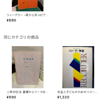
ツィーグラー –耳から学ぶピアノ
教本のために– Gedanken zu
¥880
m Inner Hören【著者：ベアタ・
ツィーグラー 訳：長岡敏夫、水野
信男】出版社：音楽之友社 1992
年
同じカテゴリの商品
二声対位法 基礎からフーガまで
先生と子どものためのリコーダ
【編著：柏木俊夫】出版社：東京
ー教室【編著：畑田兼吉】出版
¥990
¥1,320
コレギウム 1990年
社：全音楽譜出版社 昭和59年