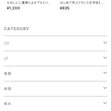
たのしい二重奏によるアルトリコ
はじめて学ぶフランス文学史【著
ーダーエチュード 第1巻【編著：
者：横山安由美, 朝比奈美知子】
¥1,200
¥825
吉沢実】出版社：全音楽譜出版
出版社：ミネルヴァ書房 2002
社 1988年初版本
年
CATEGORY
CD
古楽
LP
中古CD
古楽以外
古楽
書籍
鍋島元子関連CD
中古CD
中古LP
古楽以外
古楽関係
楽譜
新品CD
鍋島元子関連LP
中古LP
中古本
古楽以外
古楽関係
教本