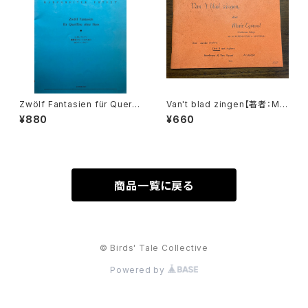
Zwölf Fantasien für Querfl
Van't blad zingen【著者：Mar
öten ohne Bass BÄRENREI
ie Egmond】出版社：BROEK
¥880
¥660
TER URTEXT【著者：GEORG
MANS&VAN POPPEL
PHILIPP TELEMANN】出版
社：全音楽譜出版社 1966年
商品一覧に戻る
© Birds' Tale Collective
Powered by