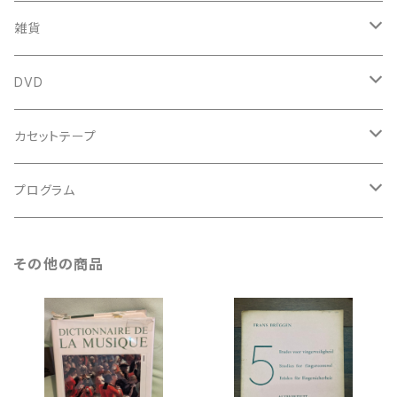
新古本
中古本
スコア
中古本
古楽以外
古楽関係
雑貨
鍵盤用
スコア
古楽以外
トートバッグ
DVD
アンサンブル
バロック
古楽
カセットテープ
ルネサンス
古楽以外
古楽
プログラム
古楽以外
古楽
その他の商品
古楽以外