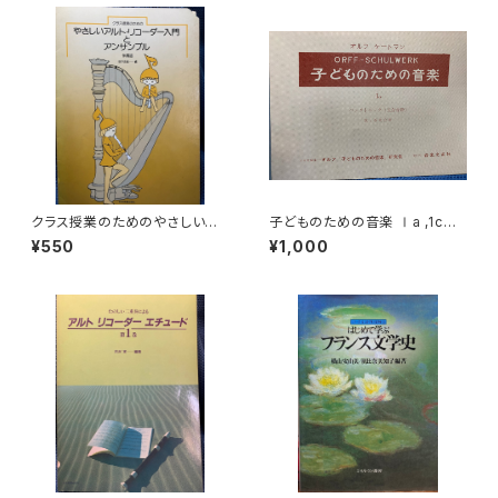
クラス授業のためのやさしいア
子どものための音楽 Ⅰa ,1cペ
ルト・リコーダーとアンサンブル
ンタトニック（五音音階）歌と器
¥550
¥1,000
入門 伴奏譜【編著：田中吉徳】出
楽合奏【著者：ORFF-SCHUL
版社：全音楽譜出版社 昭和56
WERK】出版社：オルフ「子ども
年
のための音楽」研究会 日本版
編集：音楽之友社 昭和44年