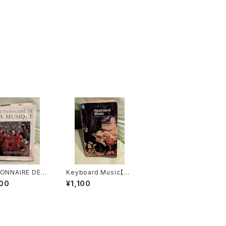
IONNAIRE DE L
Keyboard Music【著
SIQUE Ⅰ :les
者：Denis Matthews】
00
¥1,100
et leurs œuvr
出版社：a DPelican O
音楽辞典：人物とそ
riginal 1972年
』第１巻【著者：M
HONEGGER】出
ORDAS 1970