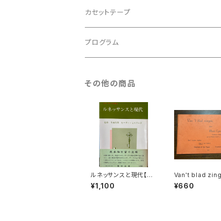
アンサンブル
バロック
古楽
カセットテープ
ルネサンス
古楽以外
古楽
プログラム
古楽以外
古楽
その他の商品
古楽以外
ルネッサンスと現代【監
Van't blad zin
修：生地竹郎 ピーター・
【著者：Marie E
¥1,100
¥660
ミルワード】出版社：荒
d】出版社：BRO
竹出版 昭和54年
NS&VAN POPP