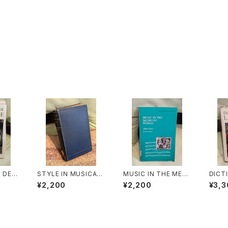
 DE L
STYLE IN MUSICAL
MUSIC IN THE MEDI
DICT
les m
ART【著者：C. HUBER
EVAL WORLD【著者：
A MU
¥2,200
¥2,200
¥3,3
œuvre
T H.PARRY】出版社：
Albert Seay】出版社：
mens 
物とそ
MACMILLAN AND C
PRENTICE-HALL, IN
es『
著者：M
O,LIMITED 1924年
C., 1975年
の作品
ER】出
ARC 
1970
版社：B
年