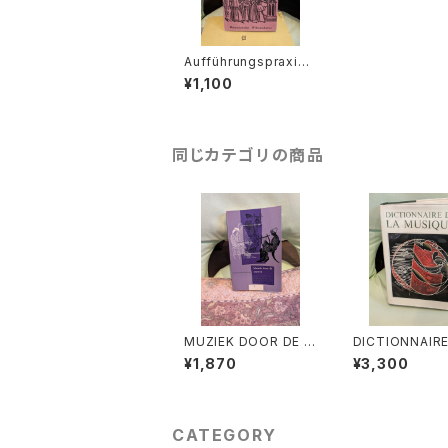
Aufführungspraxis
alter Musik【著者:Got
¥1,100
thold Frotscher】出
版社：Heinrichshofe
n's Verlag 1977年
同じカテゴリの商品
MUZIEK DOOR DE E
DICTIONNAIRE
EUWEN 3【著者：DRS.
A MUSIQUE Ⅱ:
¥1,870
¥3,300
W.C.M.KLOPPENBU
ens et leurs 
RG】出版社：Broekma
s『音楽辞典：人
ns&Van Poppel 197
の作品』第2巻【
5年
ARC HONEGG
版社：BORDAS 
CATEGORY
年