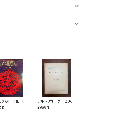
ES OF THE HA
アルトリコーダーと通奏
CHORD AND C
低音のための2つのソナ
00
¥660
CHORD 1440-1
タ【著者：JOSEPH BO
SECOND EDITI
DIN DE BOISMORTI
者：Donald H.
ER】出版社：音楽之友
ch】出版社：Oxfo
社 1969年