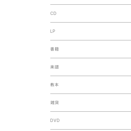
CD
古楽
LP
中古CD
古楽以外
古楽
書籍
鍋島元子関連CD
中古CD
中古LP
古楽以外
古楽関係
楽譜
新品CD
鍋島元子関連LP
中古LP
中古本
古楽以外
古楽関係
教本
新古本
中古本
スコア
中古本
古楽以外
古楽関係
雑貨
鍵盤用
スコア
古楽以外
トートバッグ
DVD