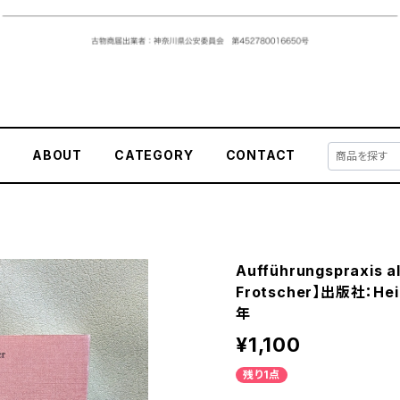
E
ABOUT
CATEGORY
CONTACT
Aufführungspraxis a
Frotscher】出版社：Hein
年
¥1,100
残り1点