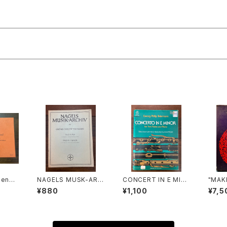
gen
NAGELS MUSK-ARC
CONCERT IN E MIN
"MAK
gmon
HIV 131 TRIO F-DUR
OR for two Flutes a
RPSI
¥880
¥1,100
¥7,5
EKMA
für Altblockflöte, Vi
nd Piano【著者：Geor
LAVI
EL
ola da gamba und B
g Phollip Teleman
840 
asso continuo【著者：
n】出版社：G.SCHIRM
ON【著
Georg Philipp Tele
ER 1978年
Boal
mann】出版社：NAGEL
rd University Press