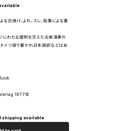
available
よる日焼け、よれ、スレ、鉛筆による書
ージにわたる譜例を交えた古楽演奏の
てドイツ語で書かれ日本語訳などはあ
Musik
Verlag 1977年
l shipping available
d to cart