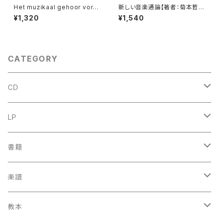
Het muzikaal gehoor vormi
新しい音楽通論【著者：菊本哲
ng en ontwikkeling【著者：T
也】出版社：全音楽譜出版社 昭
¥1,320
¥1,540
HEO WILLEMZE】出版社：UT
和50年
RECHT AULA-BOEKEN 196
9年
CATEGORY
CD
古楽
LP
中古CD
古楽以外
古楽
書籍
鍋島元子関連CD
中古CD
中古LP
古楽以外
古楽関係
楽譜
新品CD
鍋島元子関連LP
中古LP
中古本
古楽以外
古楽関係
教本