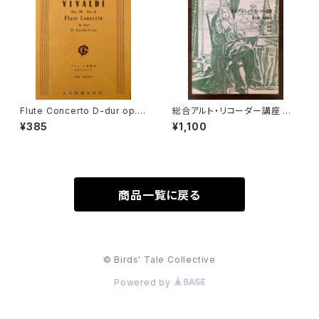
Flute Concerto D-dur op.1
総合アルト・リコーダー講座 第3
0 No.3 Il Cardellino【著者：V
巻 中級編2 リズムと拍節 音程
¥385
¥1,100
IVALDI】出版社：日本楽譜出版
和音 カデンツ【著者：マリアン
社
ネ・リューティ】出版社：シンフォ
ニア 昭和54年
商品一覧に戻る
© Birds' Tale Collective
Powered by