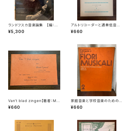
ランドフスカ音楽論集 【編：ド
アルトリコーダーと通奏低音の
ニーズ・レストウ編 共訳：鍋島
ための2つのソナタ【著者：JOSE
¥5,300
¥660
元子・大島かおり】 出版社：み
PH BODIN DE BOISMORTIE
すず書房 1981年
R】出版社：音楽之友社 1969
年
Van't blad zingen【著者：Mar
家庭音楽と学校音楽のための小
ie Egmond】出版社：BROEK
合奏 フィオリ・ムジカーリ2【著
¥660
¥660
MANS&VAN POPPEL
者：野村満男】出版社：全音楽譜
出版社