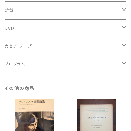
新古本
中古本
スコア
中古本
古楽以外
古楽関係
雑貨
鍵盤用
スコア
古楽以外
トートバッグ
DVD
アンサンブル
バロック
古楽
カセットテープ
ルネサンス
古楽以外
古楽
プログラム
古楽以外
古楽
その他の商品
古楽以外