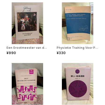
社：ARTIAVERLAG 1966年
Een Grootmeester van de
Physieke Training Voor Pia
barok【著者：Leona Detièg
nisten en Andere Instrume
¥990
¥330
e】出版社：不明 出版年不明
ntalisten【著者：Dr.G.C.Kop】
出版社：Broekmans&van Po
ppel 1973年