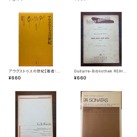
ten und Fagotto oder drei
go et Practica 年譜作成委員
klarinetten) ans KV Ann.29
会】発行：古楽研究会 Origo et
9(439b)【著者：Wolfgang A
Practica 1997年
madeus Mozart】出版社：BR
EITKOPF&HÄRTEL 1987年
アウグストゥスの世紀【著者：ピ
Guitarre-Bibliothek REIHE
エール・グリマル, 訳：北野徹】出
Ⅳ KAMMEMUSIK MIT GITA
¥660
¥660
版社：白水社 2004年
RRE Nr.47 Nell dolce dell'o
blio Kantate für Sopran, Fl
öte und Gitarre【著者：Geor
g Friedrich Händel】出版社：
BOTE&BOCK BERLIN・WIES
BADEN 1958年