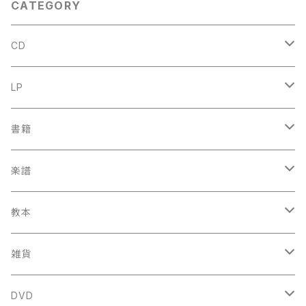
CATEGORY
HRISTO NENNET【著者：J.S.
BACH】出版社：LEA POCKET
SCORES 1965年
CD
古楽
LP
中古CD
古楽以外
古楽
書籍
鍋島元子関連CD
中古CD
中古LP
古楽以外
古楽関係
楽譜
新品CD
鍋島元子関連LP
中古LP
中古本
古楽以外
古楽関係
教本
新古本
中古本
スコア
中古本
古楽以外
古楽関係
雑貨
鍵盤用
スコア
古楽以外
トートバッグ
DVD