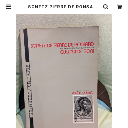
SONETZ PIERRE DE RONSARO
【著者：GUILLAUME BONI】出版社：
SALABERT/CRITIQUE 1987年
| Birds' Tale Collective