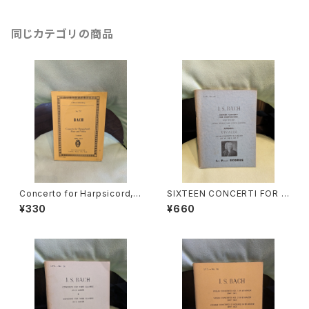
UE 1987年
同じカテゴリの商品
Concerto for Harpsicord,Fl
SIXTEEN CONCERTI FOR H
ute and Violin A-minor BW
ARPSICHORD BWV972-98
¥330
¥660
V 1044【著者：J.S.BACH】出版
7(AFTER VIVALDI AND OTH
社：Ernst Eulenburg Ltd. 19
ER MASTERS)【著者：J.S.BA
76年
CH】出版社：LEA POCKET SC
ORES 1955年