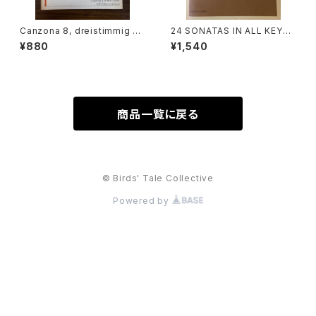
Canzona 8, dreistimmig mi
24 SONATAS IN ALL KEYS
t Basso continuo【著者：GIO
FOR ALTO RECORDER AND
¥880
¥1,540
VANNI BATTISTA RICCIO】
BASS CONTINUO VOL.2 ED
出版社：Edition Moeck
ITED BY WALTER BERGMA
NN,FRANS BRÜGGEN【著者：
ヨーハン・クリスティアン・シック
ハルト】出版社：全音楽譜出版
社 1978年
商品一覧に戻る
© Birds' Tale Collective
Powered by