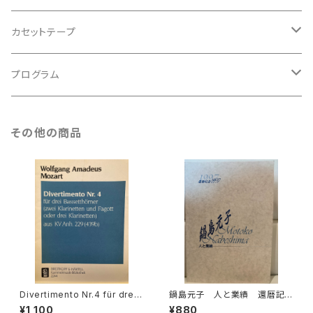
アンサンブル
バロック
古楽
カセットテープ
ルネサンス
古楽以外
古楽
プログラム
古楽以外
古楽
その他の商品
古楽以外
Divertimento Nr.4 für drei
鍋島元子 人と業績 還暦記
Basetthörner(zwei klarinet
念1997【編集：古楽研究会 Ori
¥1,100
¥880