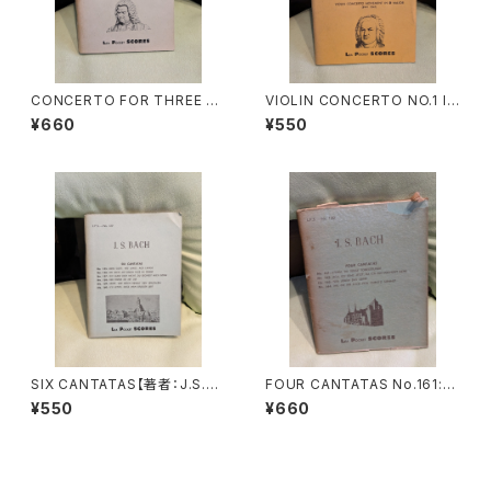
CONCERTO FOR THREE CL
VIOLIN CONCERTO NO.1 IN
AVIERS IN D MINOR・CONC
A MINOR(BWV1041) VIOLIN
¥660
¥550
ERTO FOR THREE CLAVIER
CONCERTO NO.2 IN E MAJ
S IN C MAJOR【著者：J.S.BA
OR(BWV1042) DOUBLE CO
CH】出版社：LEA POCKET SC
NCERTO(2 VIOLINS)IN D M
ORES 1954年
INOR(BWV1043) VIOLIN C
ONCERTO MOVEMENT IN
D MAJOR(BWV1045)【著者：
J.S.BACH】出版社：LEA POC
KET SCORES 1958年
SIX CANTATAS【著者：J.S.BA
FOUR CANTATAS No.161:K
CH】出版社：LEA POCKET SC
OMM, DU SUSSE TODESS
¥550
¥660
ORES 1965年
TUNDE No.162:ACH, ICH S
EHE, JETZT, DA ICH ZUR H
OCHZEIT GEHE No.163:NU
R JEDEM DAS SEINE No.16
4:IHR, DIE IHR EUCH VON C