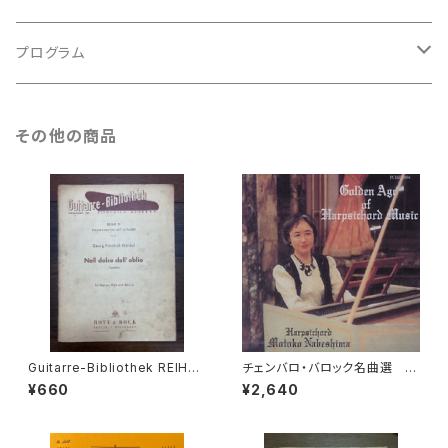
ルネサンス
古楽以外
古楽
プログラム
古楽以外
古楽
その他の商品
古楽以外
Guitarre-Bibliothek REIHE
チェンバロ・バロック名曲選 G
Ⅳ KAMMEMUSIK MIT GITA
olden Age of Harpsichord
¥660
¥2,640
RRE Nr.47 Nell dolce dell'o
Music 【演奏：鍋島元子】
blio Kantate für Sopran, Fl
öte und Gitarre【著者：Geor
g Friedrich Händel】出版社：