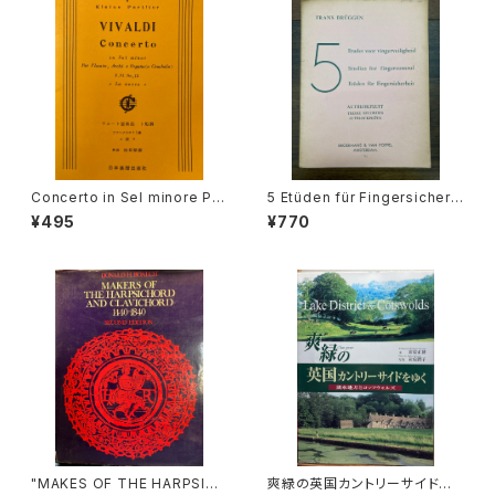
BOTE&BOCK BERLIN・WIES
BADEN 1958年
Concerto in Sel minore Per
5 Etüden für Fingersicherh
Flaute, Archi e Organo(o C
eit ALTBLOCKFLÖTE【著者：
¥495
¥770
embalo) La notte【著者：VIV
FRANS BRÜGGEN】出版社：B
ALDI】出版社：日本楽譜出版社
ROEKMANS&VAN POPPEL,
AMSTERDAM. 1957年
"MAKES OF THE HARPSICH
爽緑の英国カントリーサイドを