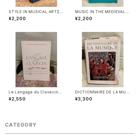
STYLE IN MUSICAL ART【著
MUSIC IN THE MEDIEVAL
者：C. HUBERT H.PARRY】出
WORLD【著者：Albert Seay】
¥2,200
¥2,200
版社：MACMILLAN AND CO,
出版社：PRENTICE-HALL, IN
LIMITED 1924年
C., 1975年
Le Langage du Clavecin
DICTIONNAIRE DE LA MUSI
【著者：ANTOINE GEOFFROY
QUE Ⅰ :les mens et leurs
¥2,550
¥3,300
DECHAUME】出版社：EDITIO
œuvres『音楽辞典：人物とその
NS VAN DE VELDE 1986年
作品』第１巻【著者：MARC HO
NEGGER】出版社：BORDAS 1
970年
CATEGORY