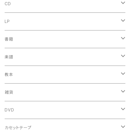
CD
古楽
LP
中古CD
古楽以外
古楽
書籍
鍋島元子関連CD
中古CD
中古LP
古楽以外
古楽関係
楽譜
新品CD
鍋島元子関連LP
中古LP
中古本
古楽以外
古楽関係
教本
新古本
中古本
スコア
中古本
古楽以外
古楽関係
雑貨
鍵盤用
スコア
古楽以外
トートバッグ
DVD
アンサンブル
バロック
古楽
カセットテープ