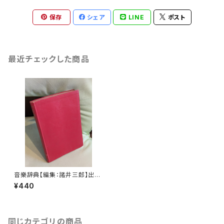
保存
シェア
LINE
ポスト
最近チェックした商品
音樂辞典【編集：諸井三郎】出版
社：河出書房 昭和27年
¥440
同じカテゴリの商品