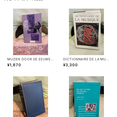
MUZIEK DOOR DE EEUWEN
DICTIONNAIRE DE LA MUSI
3【著者：DRS.W.C.M.KLOPPE
QUE Ⅱ:les mens et leurs
¥1,870
¥3,300
NBURG】出版社：Broekmans
œuvres『音楽辞典：人物とその
&Van Poppel 1975年
作品』第2巻【著者：MARC HO
NEGGER】出版社：BORDAS 1
970年