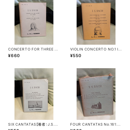
CONCERTO FOR THREE CL
VIOLIN CONCERTO NO.1 IN
AVIERS IN D MINOR・CONC
A MINOR(BWV1041) VIOLIN
¥660
¥550
ERTO FOR THREE CLAVIER
CONCERTO NO.2 IN E MAJ
S IN C MAJOR【著者：J.S.BA
OR(BWV1042) DOUBLE CO
CH】出版社：LEA POCKET SC
NCERTO(2 VIOLINS)IN D M
ORES 1954年
INOR(BWV1043) VIOLIN C
ONCERTO MOVEMENT IN
D MAJOR(BWV1045)【著者：
J.S.BACH】出版社：LEA POC
KET SCORES 1958年
SIX CANTATAS【著者：J.S.BA
FOUR CANTATAS No.161:K
CH】出版社：LEA POCKET SC
OMM, DU SUSSE TODESS