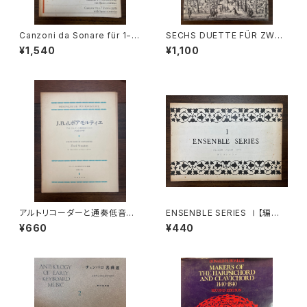
Canzoni da Sonare für 1−4
SECHS DUETTE FÜR ZWEI
stimmen und Basso Contin
ALTBLÖCKFLÖTEN Ⅰ【著
¥1,540
¥1,100
uo 4−7【著者：GIOVANNI BA
者：Johann Joachim Quant
TTISTA RICCIO】出版社：Edit
z】出版社：AMADEUS 1982年
ion Moeck
アルトリコーダーと通奏低音の
ENSENBLE SERIES Ⅰ【編集：
ための2つのソナタ【著者：JOSE
東京コレギウム】出版社：東京コ
¥660
¥440
PH BODIN DE BOISMORTIE
レギウム出版部
R】出版社：音楽之友社 1969
年