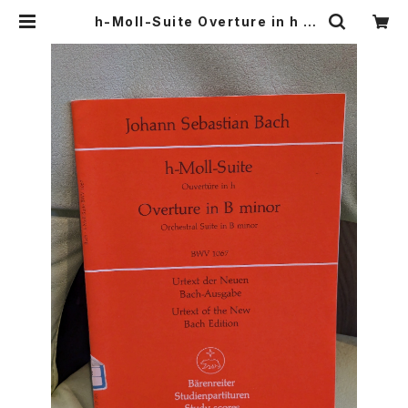
h-Moll-Suite Overture in h B
WV1067【著者：J.S.BACH】出版
社：Bärenreiter Studienpartitu
ren Studz Scores 1966年 | Bir
ds' Tale Collective