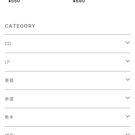
¥550
¥660
ORES 1965年
TUNDE No.162:ACH, ICH S
EHE, JETZT, DA ICH ZUR H
OCHZEIT GEHE No.163:NU
R JEDEM DAS SEINE No.16
4:IHR, DIE IHR EUCH VON C
CATEGORY
HRISTO NENNET【著者：J.S.
BACH】出版社：LEA POCKET
SCORES 1965年
CD
古楽
LP
中古CD
古楽以外
古楽
書籍
鍋島元子関連CD
中古CD
中古LP
古楽以外
古楽関係
楽譜
新品CD
鍋島元子関連LP
中古LP
中古本
古楽以外
古楽関係
教本
新古本
中古本
スコア