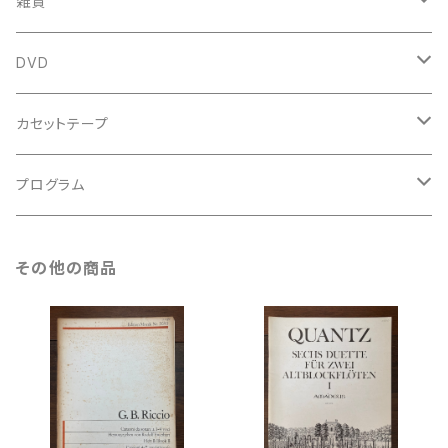
中古本
古楽以外
古楽関係
雑貨
鍵盤用
スコア
古楽以外
トートバッグ
DVD
アンサンブル
バロック
古楽
カセットテープ
ルネサンス
古楽以外
古楽
プログラム
古楽以外
古楽
その他の商品
古楽以外