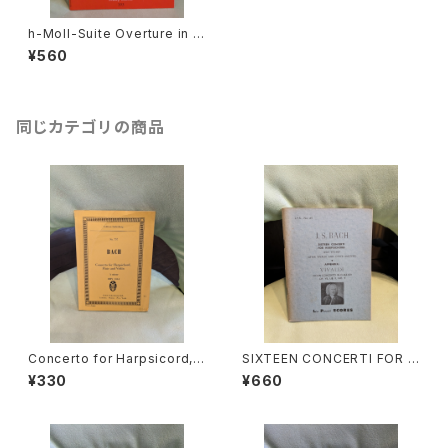
h-Moll-Suite Overture in h
BWV1067【著者：J.S.BACH】
¥560
出版社：Bärenreiter Studien
partituren Studz Scores 19
66年
同じカテゴリの商品
Concerto for Harpsicord,Fl
SIXTEEN CONCERTI FOR H
ute and Violin A-minor BW
ARPSICHORD BWV972-98
¥330
¥660
V 1044【著者：J.S.BACH】出版
7(AFTER VIVALDI AND OTH
社：Ernst Eulenburg Ltd. 19
ER MASTERS)【著者：J.S.BA
76年
CH】出版社：LEA POCKET SC
ORES 1955年