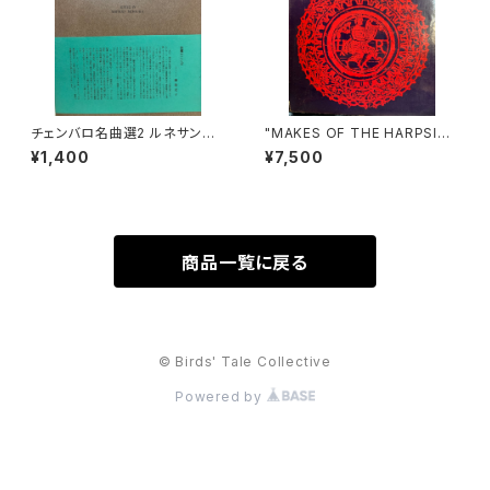
チェンバロ名曲選2 ルネサンス
"MAKES OF THE HARPSICH
からロココまで【編集：野村満
ORD AND CLAVICHORD 14
¥1,400
¥7,500
男】出版：東京コレギウム 199
40-1840 SECOND EDITION
8年
【著者：Donald H.Boalch】出
版社：Oxford University Pre
ss 1974年"
商品一覧に戻る
© Birds' Tale Collective
Powered by