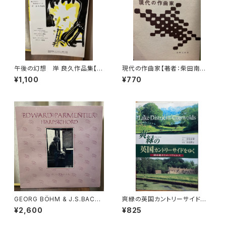
午後の幻想 岸 良久作品集【製
現代の作曲家【著者：柴田南雄】
作：音楽企画社 ハーモニー】出
出版社：音楽之友社 昭和33年
¥1,100
¥770
版社：音楽企画社 ハーモニ
ー 1995年
GEORG BÖHM & J.S.BACH:
爽緑の英国カントリーサイドを
EXTRAVAGANT HARPSICH
ゆく【著者：末安正博 写真：末安
¥2,600
¥825
ORD MUSIC【演奏者：EDWAR
潤子】出版社：成隆出版 2000
D PARMENTIER】レコード会
年