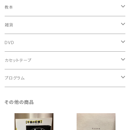
新品CD
鍋島元子関連LP
中古LP
中古本
古楽以外
古楽関係
教本
新古本
中古本
スコア
中古本
古楽以外
古楽関係
雑貨
鍵盤用
スコア
古楽以外
トートバッグ
DVD
アンサンブル
バロック
古楽
カセットテープ
ルネサンス
古楽以外
古楽
プログラム
古楽以外
古楽
その他の商品
古楽以外