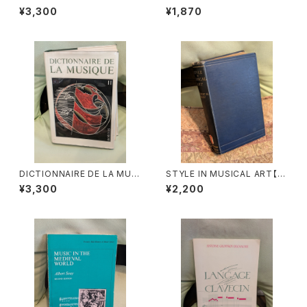
Ausfuhrung der Appoggiat
3【著者：DRS.W.C.M.KLOPPE
¥3,300
¥1,870
ura【著者：Kurt Wichmann】出
NBURG】出版社：Broekmans
版社：Veb Deutscher Verlag
&Van Poppel 1975年
Fur Musik 1966年
DICTIONNAIRE DE LA MUSI
STYLE IN MUSICAL ART【著
QUE Ⅱ:les mens et leurs
者：C. HUBERT H.PARRY】出
¥3,300
¥2,200
œuvres『音楽辞典：人物とその
版社：MACMILLAN AND CO,
作品』第2巻【著者：MARC HO
LIMITED 1924年
NEGGER】出版社：BORDAS 1
970年