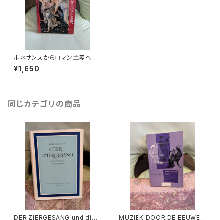
ルネサンスからロマン主義へ 美
術・文学・音楽の様式の流れ【著
¥1,650
者：フレデリック・アーツ 訳：望
月雄二】出版社：音楽之友社 19
83年
同じカテゴリの商品
DER ZIERGESANG und die
MUZIEK DOOR DE EEUWEN