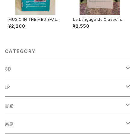
MUSIC IN THE MEDIEVAL
Le Langage du Clavecin
WORLD【著者：Albert Seay】
【著者：ANTOINE GEOFFROY
¥2,200
¥2,550
出版社：PRENTICE-HALL, IN
DECHAUME】出版社：EDITIO
C., 1975年
NS VAN DE VELDE 1986年
CATEGORY
CD
古楽
LP
中古CD
古楽以外
古楽
書籍
鍋島元子関連CD
中古CD
中古LP
古楽以外
古楽関係
楽譜