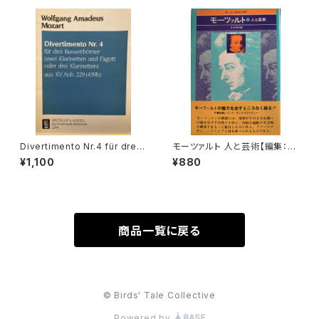
社：WILDBOAR 1981年
Divertimento Nr.4 für drei
モーツァルト 人と芸術【編集：音
Basetthörner(zwei klarinet
楽現代】出版社：芸術現代社 昭
¥1,100
¥880
ten und Fagotto oder drei
和51年
klarinetten) ans KV Ann.29
9(439b)【著者：Wolfgang A
madeus Mozart】出版社：BR
EITKOPF&HÄRTEL 1987年
商品一覧に戻る
© Birds' Tale Collective
Powered by