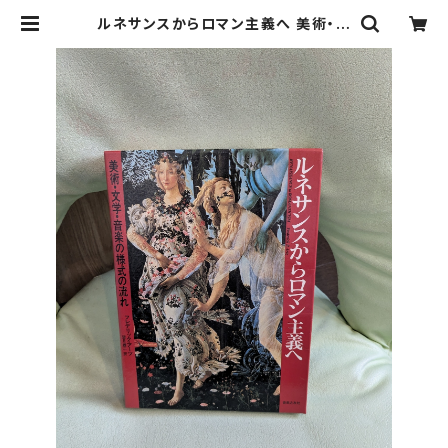
ルネサンスからロマン主義へ 美術・文
学・音楽の様式の流れ【著者：フレデリ
ック・アーツ 訳：望月雄二】出版社：音
楽之友社 1983年 | Birds' Tale C
ollective