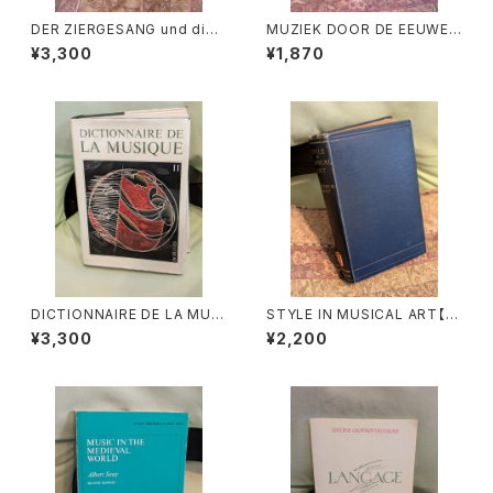
DER ZIERGESANG und die
MUZIEK DOOR DE EEUWEN
Ausfuhrung der Appoggiat
3【著者：DRS.W.C.M.KLOPPE
¥3,300
¥1,870
ura【著者：Kurt Wichmann】出
NBURG】出版社：Broekmans
版社：Veb Deutscher Verlag
&Van Poppel 1975年
Fur Musik 1966年
DICTIONNAIRE DE LA MUSI
STYLE IN MUSICAL ART【著
QUE Ⅱ:les mens et leurs
者：C. HUBERT H.PARRY】出
¥3,300
¥2,200
œuvres『音楽辞典：人物とその
版社：MACMILLAN AND CO,
作品』第2巻【著者：MARC HO
LIMITED 1924年
NEGGER】出版社：BORDAS 1
970年