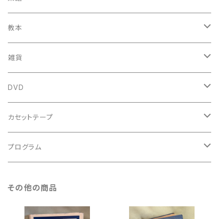
新品CD
鍋島元子関連LP
中古LP
中古本
古楽以外
古楽関係
教本
新古本
中古本
スコア
中古本
古楽以外
古楽関係
雑貨
鍵盤用
スコア
古楽以外
トートバッグ
DVD
アンサンブル
バロック
古楽
カセットテープ
ルネサンス
古楽以外
古楽
プログラム
古楽以外
古楽
その他の商品
古楽以外