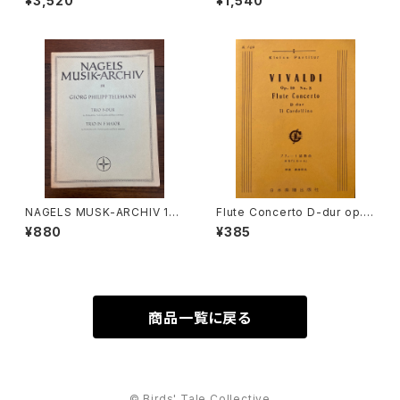
¥3,520
¥1,540
a Kybalová, Olga Herbeno
uo 4−7【著者：GIOVANNI BA
vá, Milena Lamarová】出版
TTISTA RICCIO】出版社：Edit
社：ARTIAVERLAG 1966年
ion Moeck
NAGELS MUSK-ARCHIV 131
Flute Concerto D-dur op.1
TRIO F-DUR für Altblockfl
0 No.3 Il Cardellino【著者：V
¥880
¥385
öte, Viola da gamba und B
IVALDI】出版社：日本楽譜出版
asso continuo【著者：Georg
社
Philipp Telemann】出版社：N
AGELS VERLAG KASSEL
商品一覧に戻る
© Birds' Tale Collective