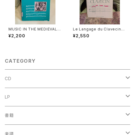
MUSIC IN THE MEDIEVAL
Le Langage du Clavecin
WORLD【著者：Albert Seay】
【著者：ANTOINE GEOFFROY
¥2,200
¥2,550
出版社：PRENTICE-HALL, IN
DECHAUME】出版社：EDITIO
C., 1975年
NS VAN DE VELDE 1986年
CATEGORY
CD
古楽
LP
中古CD
古楽以外
古楽
書籍
鍋島元子関連CD
中古CD
中古LP
古楽以外
古楽関係
楽譜