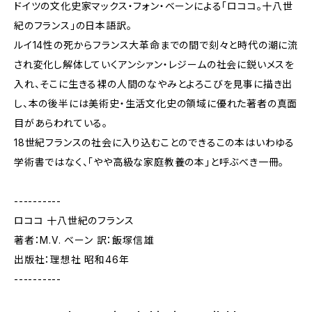
ドイツの文化史家マックス・フォン・ベーンによる「ロココ。十八世
紀のフランス」の日本語訳。
ルイ14性の死からフランス大革命までの間で刻々と時代の潮に流
され変化し解体していくアンシァン・レジームの社会に鋭いメスを
入れ、そこに生きる裸の人間のなやみとよろこびを見事に描き出
し、本の後半には美術史・生活文化史の領域に優れた著者の真面
目があらわれている。
18世紀フランスの社会に入り込むことのできるこの本はいわゆる
学術書ではなく、「やや高級な家庭教養の本」と呼ぶべき一冊。
----------
ロココ 十八世紀のフランス
著者：M.V. ベーン 訳：飯塚信雄
出版社：理想社 昭和46年
----------