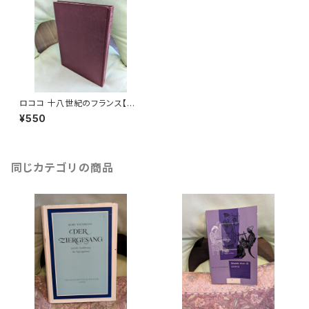
ロココ 十八世紀のフランス【著
者：M.V. ベーン 訳：飯塚信雄】
¥550
出版社：理想社 昭和46年
同じカテゴリの商品