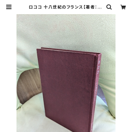
ロココ 十八世紀のフランス【著者：M.
V. ベーン 訳：飯塚信雄】出版社：理想
社 昭和46年 | Birds' Tale Colle
ctive