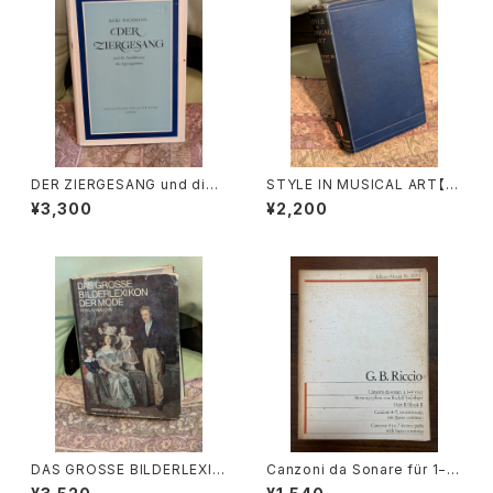
DER ZIERGESANG und die
STYLE IN MUSICAL ART【著
Ausfuhrung der Appoggiat
者：C. HUBERT H.PARRY】出
¥3,300
¥2,200
ura【著者：Kurt Wichmann】出
版社：MACMILLAN AND CO,
版社：Veb Deutscher Verlag
LIMITED 1924年
Fur Musik 1966年
DAS GROSSE BILDERLEXIK
Canzoni da Sonare für 1−4
ON DER MODE【著者：Ludmil
stimmen und Basso Contin