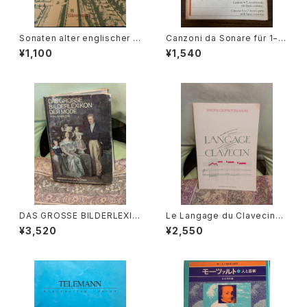
Sonaten alter englischer M
Canzoni da Sonare für 1−4
eister Ⅲ【編著：MICHAEL SC
stimmen und Basso Contin
¥1,100
¥1,540
HNEIDER】出版社：BÄRENREI
uo 4−7【著者：GIOVANNI BA
TER KASSEL 1987年
TTISTA RICCIO】出版社：Edit
ion Moeck
DAS GROSSE BILDERLEXIK
Le Langage du Clavecin
ON DER MODE【著者：Ludmil
【著者：ANTOINE GEOFFROY
¥3,520
¥2,550
a Kybalová, Olga Herbeno
DECHAUME】出版社：EDITIO
vá, Milena Lamarová】出版
NS VAN DE VELDE 1986年
社：ARTIAVERLAG 1966年