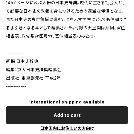
1457ページに及ぶ大冊の日本史辞典。現代に生きる社会人とし
て必要な日本史の教養を身につけるための適当な伴侶となり、
また日本史の専門領域に進むことを志す学生にとっても信頼でき
る手引きとなる本として編纂された。付録の天皇関係系図、官位
相当表、政党系統図農地、官位相当表のみあり。
----------
新編 日本史辞典
編集：京大日本史辞典編纂会
出版社：東京創元社 平成2年
----------
International shipping available
Add to cart
日本国内にお住まいの方向け