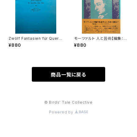
Zwölf Fantasien für Querfl
モーツァルト 人と芸術【編集：音
öten ohne Bass BÄRENREI
楽現代】出版社：芸術現代社 昭
¥880
¥880
TER URTEXT【著者：GEORG
和51年
PHILIPP TELEMANN】出版
社：全音楽譜出版社 1966年
商品一覧に戻る
© Birds' Tale Collective
Powered by