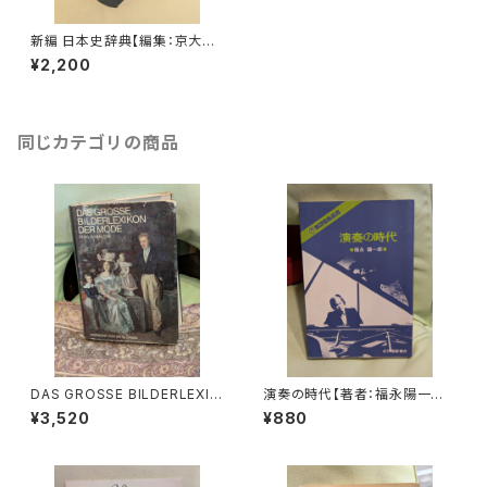
新編 日本史辞典【編集：京大日
本史辞典編纂会】出版社：東京
¥2,200
創元社 平成2年
同じカテゴリの商品
DAS GROSSE BILDERLEXIK
演奏の時代【著者：福永陽一郎】
ON DER MODE【著者：Ludmil
出版社：紀伊國屋書店 1978年
¥3,520
¥880
a Kybalová, Olga Herbeno
vá, Milena Lamarová】出版
社：ARTIAVERLAG 1966年