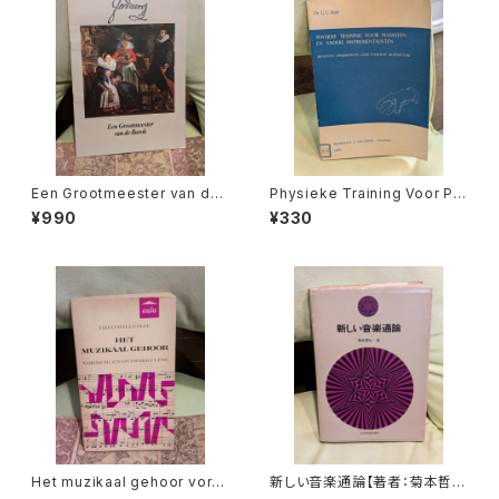
Een Grootmeester van de
Physieke Training Voor Pia
barok【著者：Leona Detièg
nisten en Andere Instrume
¥990
¥330
e】出版社：不明 出版年不明
ntalisten【著者：Dr.G.C.Kop】
出版社：Broekmans&van Po
ppel 1973年
Het muzikaal gehoor vormi
新しい音楽通論【著者：菊本哲
ng en ontwikkeling【著者：T
也】出版社：全音楽譜出版社 昭