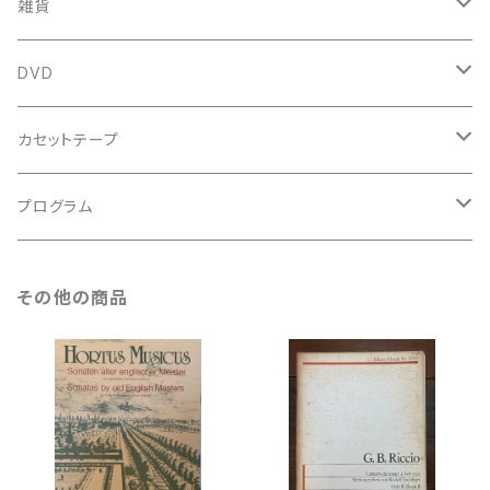
中古本
スコア
中古本
古楽以外
古楽関係
雑貨
鍵盤用
スコア
古楽以外
トートバッグ
DVD
アンサンブル
バロック
古楽
カセットテープ
ルネサンス
古楽以外
古楽
プログラム
古楽以外
古楽
その他の商品
古楽以外