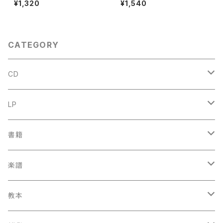
¥1,320
¥1,540
HEO WILLEMZE】出版社：UT
和50年
RECHT AULA-BOEKEN 196
9年
CATEGORY
CD
古楽
LP
中古CD
古楽以外
古楽
書籍
鍋島元子関連CD
中古CD
中古LP
古楽以外
古楽関係
楽譜
新品CD
鍋島元子関連LP
中古LP
中古本
古楽以外
古楽関係
教本
新古本