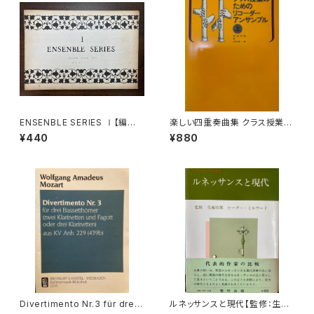
ENSENBLE SERIES Ⅰ【編集：
楽しい四重奏曲集 クラス授業の
東京コレギウム】出版社：東京コ
ためのリコーダーアンサンブル
¥440
¥880
レギウム出版部
上【編著：田中良徳】出版社：全
音楽譜出版社 2008年
Divertimento Nr.3 für drei
ルネッサンスと現代【監修：生地