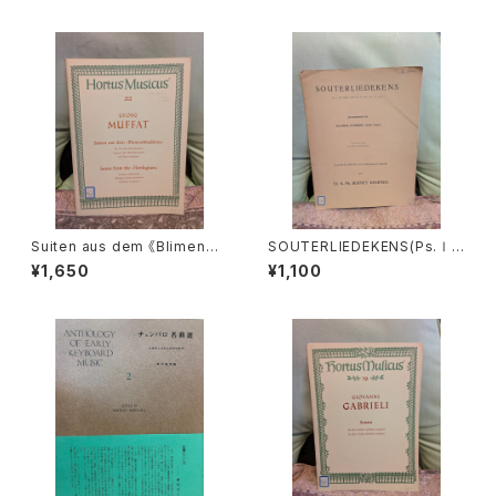
Suiten aus dem 《Blimenbü
SOUTERLIEDEKENS(Ps.Ⅰ,
schlein》【著者：MUFFAT】出
Ⅻ,XXXⅠ,XXXⅧ,XL,XLⅡ,L
¥1,650
¥1,100
版社：BÄRENREITER KASSEL
Ⅲ,LXV)【著者：JACOBUS CL
1972年
EMENS NON PAPA】出版社：
Dr.K.Ph.BERNET KEMPERS
1927年？