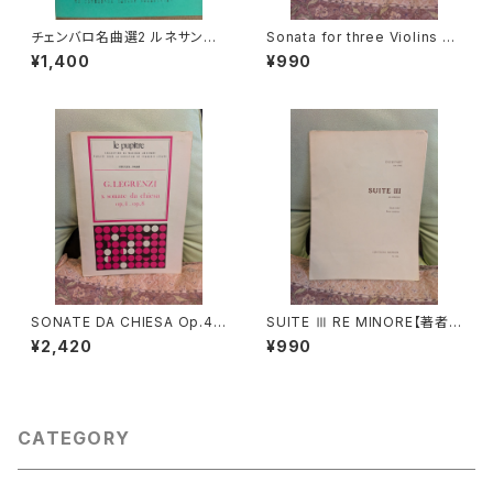
チェンバロ名曲選2 ルネサンス
Sonata for three Violins an
からロココまで【編集：野村満
d Basso continuo【著者：GA
¥1,400
¥990
男】出版：東京コレギウム 199
BRIELI】出版社：BÄRENREITE
8年
R KASSEL 1966年
SONATE DA CHIESA Op.4 -
SUITE Ⅲ RE MINORE【著者：
Op.8【著者：G.LEGRENZI】出
DIEUPART】出版社：EDITION
¥2,420
¥990
版社：HEUGEL& Cie 1968年
MOECK 1966年
CATEGORY