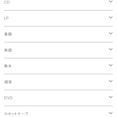
CD
古楽
LP
中古CD
古楽以外
古楽
書籍
鍋島元子関連CD
中古CD
中古LP
古楽以外
古楽関係
楽譜
新品CD
鍋島元子関連LP
中古LP
中古本
古楽以外
古楽関係
教本
新古本
中古本
スコア
中古本
古楽以外
古楽関係
雑貨
鍵盤用
スコア
古楽以外
トートバッグ
DVD
アンサンブル
バロック
古楽
カセットテープ