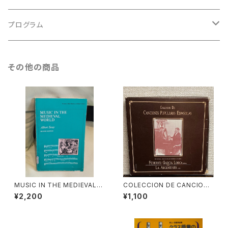
ルネサンス
古楽以外
古楽
プログラム
古楽以外
古楽
その他の商品
古楽以外
MUSIC IN THE MEDIEVAL
COLECCION DE CANCIONE
WORLD【著者：Albert Seay】
S POPULARES ESPAÑOLAS
¥2,200
¥1,100
出版社：PRENTICE-HALL, IN
【演奏者：FEDERICO GARCIA
C., 1975年
LORCA, LA ARGENTINITA】
レコード会社：SONIFOLK 199
0年