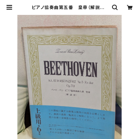
ピアノ協奏曲第五番 皇帝（解説付）
【著者：ベートーベン】出版社：全音楽
譜出版社 | Birds' Tale Collect
ive