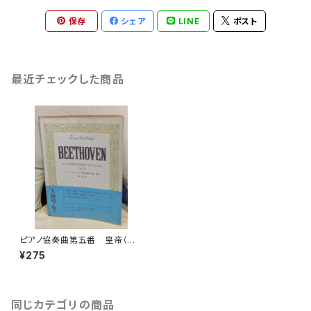
保存
シェア
LINE
ポスト
最近チェックした商品
ピアノ協奏曲第五番 皇帝（解
説付）【著者：ベートーベン】出版
¥275
社：全音楽譜出版社
同じカテゴリの商品