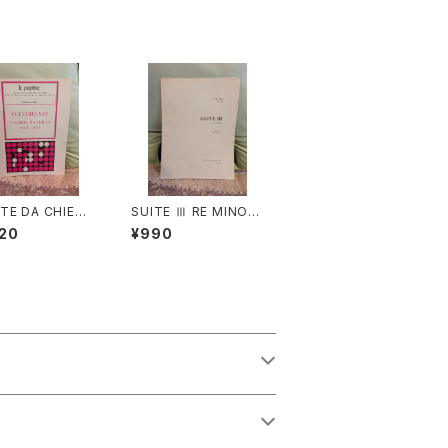
TE DA CHIESA
SUITE Ⅲ RE MINOR
 - Op.8【著者：G.
E【著者：DIEUPART】
20
¥990
ENZI】出版社：H
出版社：EDITION MO
L& Cie 1968年
ECK 1966年