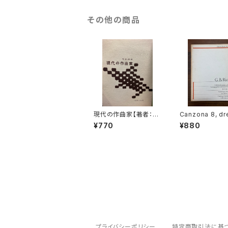
古楽以外
古楽
その他の商品
古楽以外
現代の作曲家【著者：柴
Canzona 8, dr
田南雄】出版社：音楽之
mig mit Basso
¥770
¥880
友社 昭和33年
nuo【著者：GIOV
BATTISTA RIC
出版社：Edition
k
プライバシーポリシー
特定商取引法に基