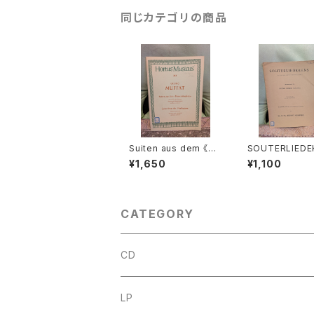
同じカテゴリの商品
Suiten aus dem 《Bli
SOUTERLIEDE
menbüschlein》【著
(Ps.Ⅰ,Ⅻ,XXX
¥1,650
¥1,100
者：MUFFAT】出版社：
Ⅷ,XL,XLⅡ,LⅢ,
BÄRENREITER KASS
【著者：JACOBU
EL 1972年
EMENS NON P
出版社：Dr.K.Ph
ET KEMPERS 1
CATEGORY
年？
CD
古楽
LP