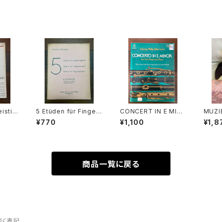
eistim
5 Etüden für Finger
CONCERT IN E MIN
MUZI
 conti
sicherheit ALTBLOC
OR for two Flutes a
EUWE
¥770
¥1,100
¥1,8
ANNI
KFLÖTE【著者：FRAN
nd Piano【著者：Geor
W.C.
CIO】
S BRÜGGEN】出版社：
g Phollip Teleman
RG】出
 Moec
BROEKMANS&VAN P
n】出版社：G.SCHIRM
ns&Va
OPPEL, AMSTERDA
ER 1978年
5年
M. 1957年
商品一覧に戻る
づく表記