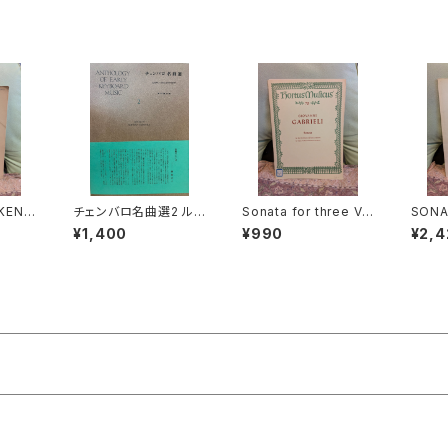
KENS
チェンバロ名曲選2 ル
Sonata for three Vi
SONA
Ⅰ,XXX
ネサンスからロココまで
olins and Basso co
Op.4
¥1,400
¥990
¥2,4
LXV)
【編集：野村満男】出版：
ntinuo【著者：GABRIE
LEGR
S CL
東京コレギウム 1998
LI】出版社：BÄRENREI
EUGE
APA】
年
TER KASSEL 1966年
.BERN
927