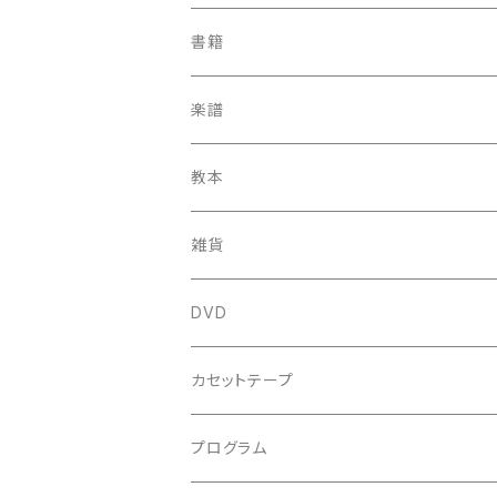
中古CD
古楽以外
古楽
書籍
鍋島元子関連CD
中古CD
中古LP
古楽以外
古楽関係
楽譜
新品CD
鍋島元子関連LP
中古LP
中古本
古楽以外
古楽関係
教本
新古本
中古本
スコア
中古本
古楽以外
古楽関係
雑貨
鍵盤用
スコア
古楽以外
トートバッグ
DVD
アンサンブル
バロック
古楽
カセットテープ
ルネサンス
古楽以外
古楽
プログラム