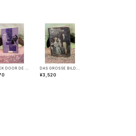
EK DOOR DE E
DAS GROSSE BILDE
N 3【著者：DRS.
RLEXIKON DER MO
70
¥3,520
M.KLOPPENBU
DE【著者：Ludmila Ky
版社：Broekma
balová, Olga Herbe
n Poppel 197
nová, Milena Lamar
ová】出版社：ARTIAVE
RLAG 1966年