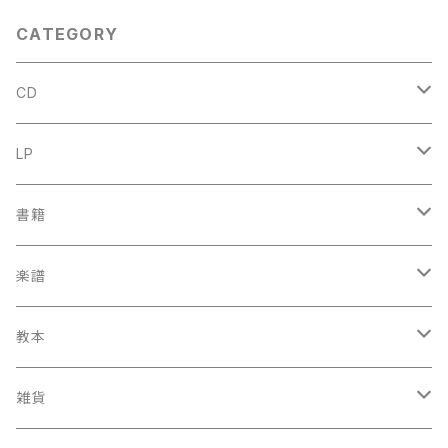
970年
CATEGORY
CD
古楽
LP
中古CD
古楽以外
古楽
書籍
鍋島元子関連CD
中古CD
中古LP
古楽以外
古楽関係
楽譜
新品CD
鍋島元子関連LP
中古LP
中古本
古楽以外
古楽関係
教本
新古本
中古本
スコア
中古本
古楽以外
古楽関係
雑貨