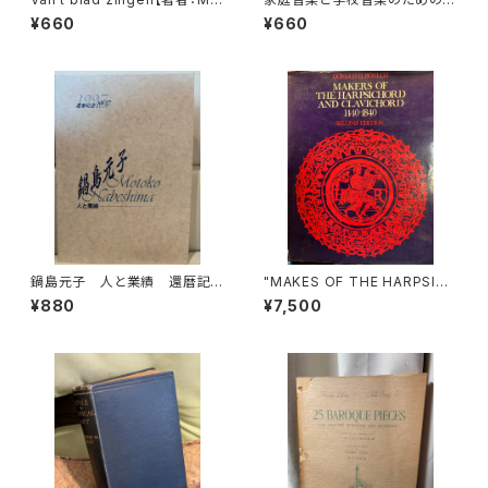
ie Egmond】出版社：BROEK
合奏 フィオリ・ムジカーリ2【著
¥660
¥660
MANS&VAN POPPEL
者：野村満男】出版社：全音楽譜
出版社
鍋島元子 人と業績 還暦記
"MAKES OF THE HARPSICH
念1997【編集：古楽研究会 Ori
ORD AND CLAVICHORD 14
¥880
¥7,500
go et Practica 年譜作成委員
40-1840 SECOND EDITION
会】発行：古楽研究会 Origo et
【著者：Donald H.Boalch】出
Practica 1997年
版社：Oxford University Pre
ss 1974年"