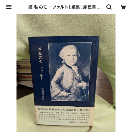
続 私のモーツァルト【編集：帰徳書房】
出版社：帰徳書房 昭和52年 | Bird
s' Tale Collective