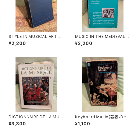
STYLE IN MUSICAL ART【著
MUSIC IN THE MEDIEVAL
者：C. HUBERT H.PARRY】出
WORLD【著者：Albert Seay】
¥2,200
¥2,200
版社：MACMILLAN AND CO,
出版社：PRENTICE-HALL, IN
LIMITED 1924年
C., 1975年
DICTIONNAIRE DE LA MUSI
Keyboard Music【著者：Deni
QUE Ⅰ :les mens et leurs
s Matthews】出版社：a DPeli
¥3,300
¥1,100
œuvres『音楽辞典：人物とその
can Original 1972年
作品』第１巻【著者：MARC HO
NEGGER】出版社：BORDAS 1