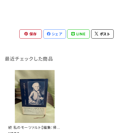
保存
シェア
LINE
ポスト
最近チェックした商品
続 私のモーツァルト【編集：帰徳
書房】出版社：帰徳書房 昭和52