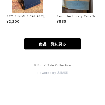
STYLE IN MUSICAL ART【著
Recorder Library Tada Srie
者：C. HUBERT H.PARRY】出
s1 25 BAROQUE PIECES FO
¥2,200
¥880
版社：MACMILLAN AND CO,
R TREBLE RECORDER AND
LIMITED 1924年
KEYBOARD バロック小品２５
選集【編著：多田免郎】出版社：E
DITION ZEN-ON 1967年
商品一覧に戻る
© Birds' Tale Collective
Powered by