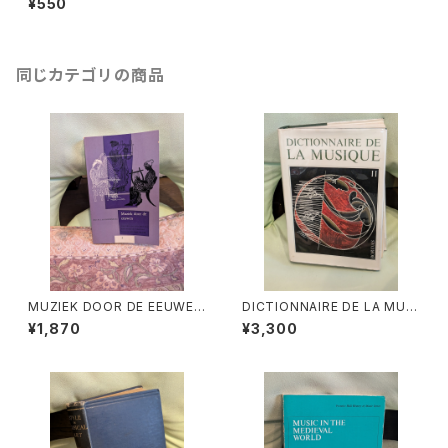
¥550
年
同じカテゴリの商品
MUZIEK DOOR DE EEUWEN
DICTIONNAIRE DE LA MUSI
3【著者：DRS.W.C.M.KLOPPE
QUE Ⅱ:les mens et leurs
¥1,870
¥3,300
NBURG】出版社：Broekmans
œuvres『音楽辞典：人物とその
&Van Poppel 1975年
作品』第2巻【著者：MARC HO
NEGGER】出版社：BORDAS 1
970年