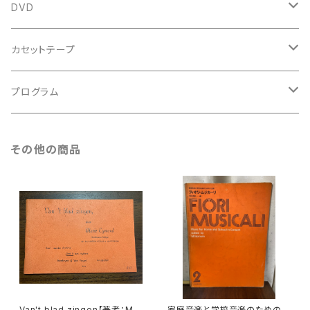
鍵盤用
スコア
古楽以外
トートバッグ
DVD
アンサンブル
バロック
古楽
カセットテープ
ルネサンス
古楽以外
古楽
プログラム
古楽以外
古楽
その他の商品
古楽以外
Van't blad zingen【著者：Mar
家庭音楽と学校音楽のための小