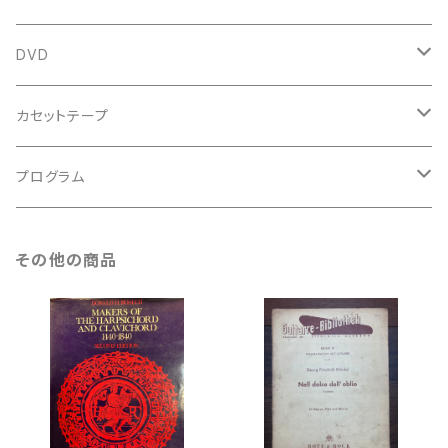
鍵盤用
スコア
古楽以外
トートバッグ
DVD
アンサンブル
バロック
古楽
カセットテープ
ルネサンス
古楽以外
古楽
プログラム
古楽以外
古楽
その他の商品
古楽以外