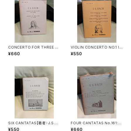
CONCERTO FOR THREE CL
VIOLIN CONCERTO NO.1 IN
AVIERS IN D MINOR・CONC
A MINOR(BWV1041) VIOLIN
¥660
¥550
ERTO FOR THREE CLAVIER
CONCERTO NO.2 IN E MAJ
S IN C MAJOR【著者：J.S.BA
OR(BWV1042) DOUBLE CO
CH】出版社：LEA POCKET SC
NCERTO(2 VIOLINS)IN D M
ORES 1954年
INOR(BWV1043) VIOLIN C
ONCERTO MOVEMENT IN
D MAJOR(BWV1045)【著者：
J.S.BACH】出版社：LEA POC
KET SCORES 1958年
SIX CANTATAS【著者：J.S.BA
FOUR CANTATAS No.161:K
CH】出版社：LEA POCKET SC
OMM, DU SUSSE TODESS
¥550
¥660