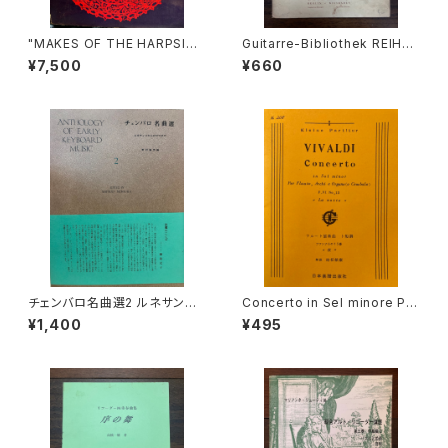
"MAKES OF THE HARPSICH
Guitarre-Bibliothek REIHE
ORD AND CLAVICHORD 14
Ⅳ KAMMEMUSIK MIT GITA
¥7,500
¥660
40-1840 SECOND EDITION
RRE Nr.47 Nell dolce dell'o
【著者：Donald H.Boalch】出
blio Kantate für Sopran, Fl
版社：Oxford University Pre
öte und Gitarre【著者：Geor
ss 1974年"
g Friedrich Händel】出版社：
BOTE&BOCK BERLIN・WIES
BADEN 1958年
チェンバロ名曲選2 ルネサンス
Concerto in Sel minore Per
からロココまで【編集：野村満
Flaute, Archi e Organo(o C
¥1,400
¥495
男】出版：東京コレギウム 199
embalo) La notte【著者：VIV
8年
ALDI】出版社：日本楽譜出版社