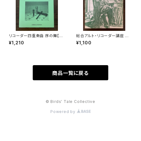
リコーダー四重奏曲 序の舞【著
総合アルト・リコーダー講座 第3
者：高橋一雄】出版社：高橋教育
巻 中級編2 リズムと拍節 音程
¥1,210
¥1,100
音楽研究所 平成18年
和音 カデンツ【著者：マリアン
ネ・リューティ】出版社：シンフォ
ニア 昭和54年
商品一覧に戻る
© Birds' Tale Collective
Powered by