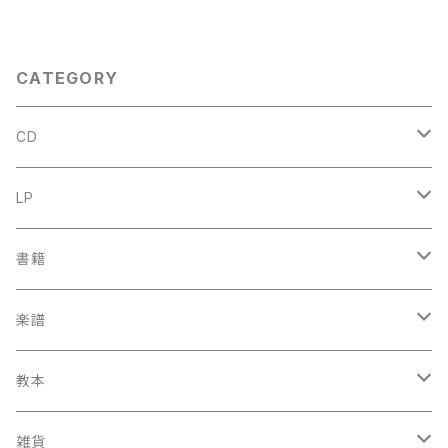
ORES 1965年
TUNDE No.162:ACH, ICH S
EHE, JETZT, DA ICH ZUR H
OCHZEIT GEHE No.163:NU
R JEDEM DAS SEINE No.16
4:IHR, DIE IHR EUCH VON C
CATEGORY
HRISTO NENNET【著者：J.S.
BACH】出版社：LEA POCKET
SCORES 1965年
CD
古楽
LP
中古CD
古楽以外
古楽
書籍
鍋島元子関連CD
中古CD
中古LP
古楽以外
古楽関係
楽譜
新品CD
鍋島元子関連LP
中古LP
中古本
古楽以外
古楽関係
教本
新古本
中古本
スコア
中古本
古楽以外
古楽関係
雑貨