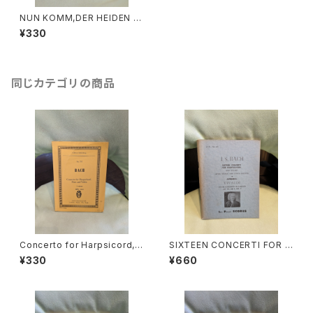
NUN KOMM,DER HEIDEN H
EILAND Kantate zum 1.Adu
¥330
end BWV61 いざ来ませ、異邦
人の救い主よⅠ待降節第１日の
ためのカンタータ【著者：J.S.BA
CH】出版社：音楽之友社 昭和5
1年
同じカテゴリの商品
Concerto for Harpsicord,Fl
SIXTEEN CONCERTI FOR H
ute and Violin A-minor BW
ARPSICHORD BWV972-98
¥330
¥660
V 1044【著者：J.S.BACH】出版
7(AFTER VIVALDI AND OTH
社：Ernst Eulenburg Ltd. 19
ER MASTERS)【著者：J.S.BA
76年
CH】出版社：LEA POCKET SC
ORES 1955年