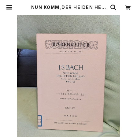
NUN KOMM,DER HEIDEN HEIL
AND Kantate zum 1.Aduend B
WV61 いざ来ませ、異邦人の救い主
よⅠ待降節第１日のためのカンタータ
【著者：J.S.BACH】出版社：音楽之友
社 昭和51年 | Birds' Tale Collec
tive