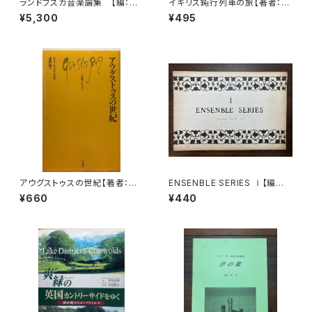
ランドフスカ音楽論集 【編：ド
イギリス鈍行列車の旅【著者：小
ニーズ・レストウ編 共訳：鍋島
池滋】出版社：NTT出版 1997
¥5,300
¥495
元子・大島かおり】 出版社：み
年
すず書房 1981年
アウグストゥスの世紀【著者：ピ
ENSENBLE SERIES Ⅰ【編集：
エール・グリマル, 訳：北野徹】出
東京コレギウム】出版社：東京コ
¥660
¥440
版社：白水社 2004年
レギウム出版部