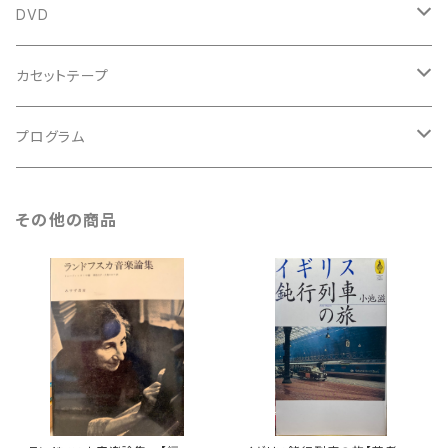
鍵盤用
スコア
古楽以外
トートバッグ
DVD
アンサンブル
バロック
古楽
カセットテープ
ルネサンス
古楽以外
古楽
プログラム
古楽以外
古楽
その他の商品
古楽以外