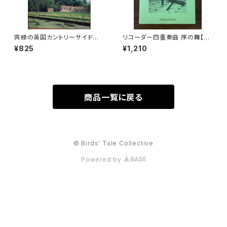
爽緑の英国カントリーサイドを
リコーダー四重奏曲 序の舞【著
ゆく【著者：末安正博 写真：末安
者：高橋一雄】出版社：高橋教育
¥825
¥1,210
潤子】出版社：成隆出版 2000
音楽研究所 平成18年
年
商品一覧に戻る
© Birds' Tale Collective
Powered by