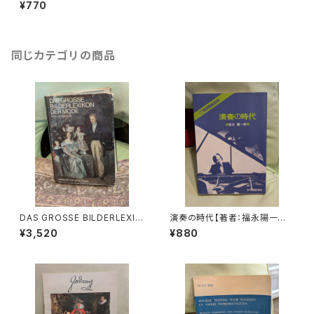
版社：新潮社 1967年
¥770
同じカテゴリの商品
DAS GROSSE BILDERLEXIK
演奏の時代【著者：福永陽一郎】
ON DER MODE【著者：Ludmil
出版社：紀伊國屋書店 1978年
¥3,520
¥880
a Kybalová, Olga Herbeno
vá, Milena Lamarová】出版
社：ARTIAVERLAG 1966年