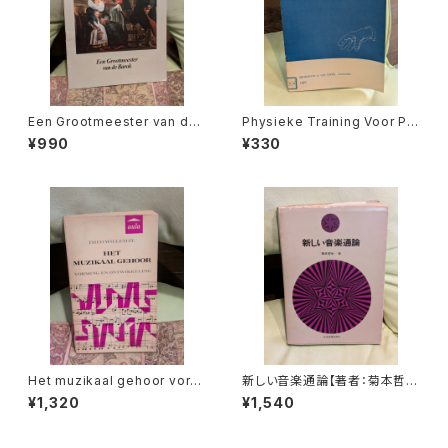
Een Grootmeester van de
Physieke Training Voor Pia
barok【著者：Leona Detièg
nisten en Andere Instrume
¥990
¥330
e】出版社：不明 出版年不明
ntalisten【著者：Dr.G.C.Kop】
出版社：Broekmans&van Po
ppel 1973年
Het muzikaal gehoor vormi
新しい音楽通論【著者：菊本哲
ng en ontwikkeling【著者：T
也】出版社：全音楽譜出版社 昭
¥1,320
¥1,540
HEO WILLEMZE】出版社：UT
和50年
RECHT AULA-BOEKEN 196
9年