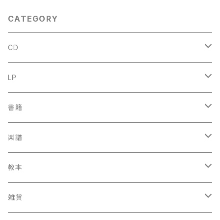
CATEGORY
CD
古楽
LP
中古CD
古楽以外
古楽
書籍
鍋島元子関連CD
中古CD
中古LP
古楽以外
古楽関係
楽譜
新品CD
鍋島元子関連LP
中古LP
中古本
古楽以外
古楽関係
教本
新古本
中古本
スコア
中古本
古楽以外
古楽関係
雑貨