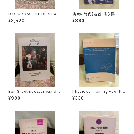
DAS GROSSE BILDERLEXIK
演奏の時代【著者：福永陽一郎】
ON DER MODE【著者：Ludmil
出版社：紀伊國屋書店 1978年
¥3,520
¥880
a Kybalová, Olga Herbeno
vá, Milena Lamarová】出版
社：ARTIAVERLAG 1966年
Een Grootmeester van de
Physieke Training Voor Pia
barok【著者：Leona Detièg
nisten en Andere Instrume
¥990
¥330
e】出版社：不明 出版年不明
ntalisten【著者：Dr.G.C.Kop】
出版社：Broekmans&van Po
ppel 1973年