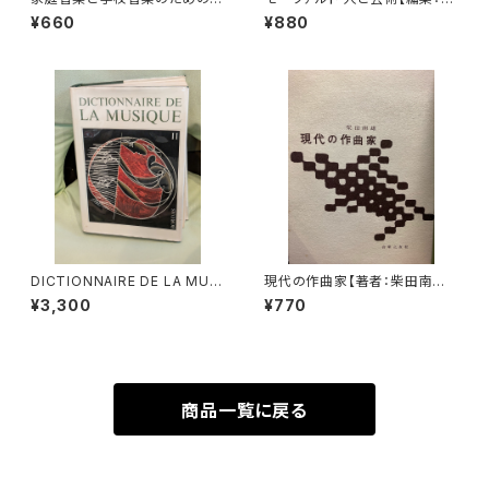
合奏 フィオリ・ムジカーリ2【著
楽現代】出版社：芸術現代社 昭
¥660
¥880
者：野村満男】出版社：全音楽譜
和51年
出版社
DICTIONNAIRE DE LA MUSI
現代の作曲家【著者：柴田南雄】
QUE Ⅱ:les mens et leurs
出版社：音楽之友社 昭和33年
¥3,300
¥770
œuvres『音楽辞典：人物とその
作品』第2巻【著者：MARC HO
NEGGER】出版社：BORDAS 1
970年
商品一覧に戻る