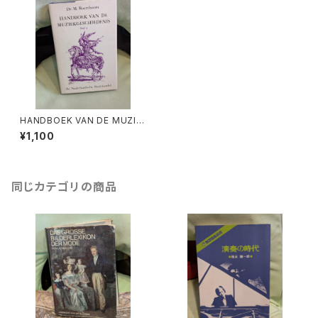
HANDBOEK VAN DE MUZIE
KGESCHIEDENIS Deel 4【著
¥1,100
者：Dr.M.Boereboom】出版
社：Uitgeverij de Nederlan
dsche Boekhandel 1978年
同じカテゴリの商品