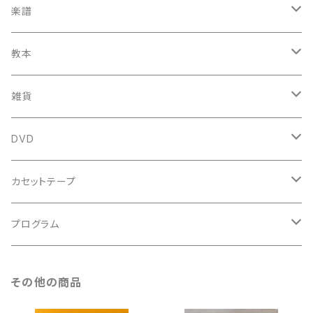
鍋島元子関連CD
中古CD
中古LP
古楽以外
古楽関係
楽譜
新品CD
鍋島元子関連LP
中古LP
中古本
古楽以外
古楽関係
教本
新古本
中古本
スコア
中古本
古楽以外
古楽関係
雑貨
鍵盤用
スコア
古楽以外
トートバッグ
DVD
アンサンブル
バロック
古楽
カセットテープ
ルネサンス
古楽以外
古楽
プログラム
古楽以外
古楽
その他の商品
古楽以外