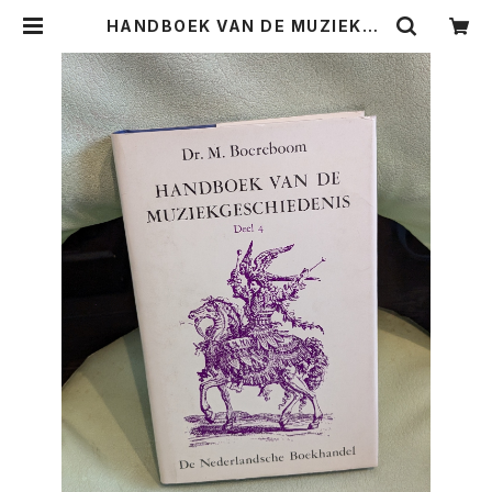
HANDBOEK VAN DE MUZIEKGE
SCHIEDENIS Deel 4【著者：Dr.
M.Boereboom】出版社：Uitgever
ij de Nederlandsche Boekhan
del 1978年 | Birds' Tale Colle
ctive