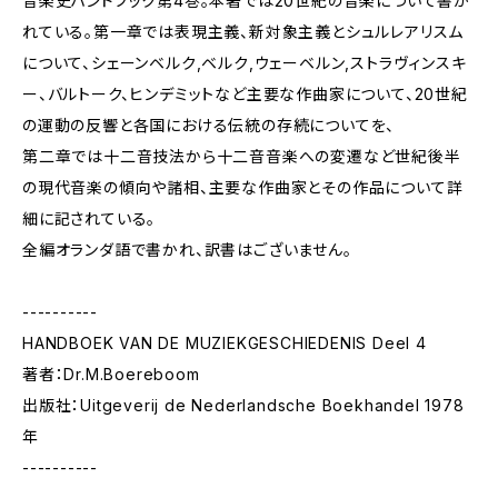
音楽史ハンドブック第4巻。本著では20世紀の音楽について書か
れている。第一章では表現主義、新対象主義とシュルレアリスム
について、シェーンベルク,ベルク,ウェーベルン,ストラヴィンスキ
ー、バルトーク、ヒンデミットなど主要な作曲家について、20世紀
の運動の反響と各国における伝統の存続についてを、
第二章では十二音技法から十二音音楽への変遷など世紀後半
の現代音楽の傾向や諸相、主要な作曲家とその作品について詳
細に記されている。
全編オランダ語で書かれ、訳書はございません。
----------
HANDBOEK VAN DE MUZIEKGESCHIEDENIS Deel 4
著者：Dr.M.Boereboom
出版社：Uitgeverij de Nederlandsche Boekhandel 1978
年
----------