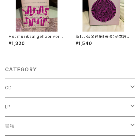
Het muzikaal gehoor vormi
新しい音楽通論【著者：菊本哲
ng en ontwikkeling【著者：T
也】出版社：全音楽譜出版社 昭
¥1,320
¥1,540
HEO WILLEMZE】出版社：UT
和50年
RECHT AULA-BOEKEN 196
9年
CATEGORY
CD
古楽
LP
中古CD
古楽以外
古楽
書籍