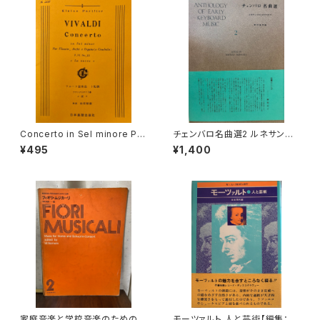
Concerto in Sel minore Per
チェンバロ名曲選2 ルネサンス
Flaute, Archi e Organo(o C
からロココまで【編集：野村満
¥495
¥1,400
embalo) La notte【著者：VIV
男】出版：東京コレギウム 199
ALDI】出版社：日本楽譜出版社
8年
家庭音楽と学校音楽のための小
モーツァルト 人と芸術【編集：音