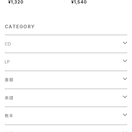
¥1,320
¥1,540
HEO WILLEMZE】出版社：UT
和50年
RECHT AULA-BOEKEN 196
9年
CATEGORY
CD
古楽
LP
中古CD
古楽以外
古楽
書籍
鍋島元子関連CD
中古CD
中古LP
古楽以外
古楽関係
楽譜
新品CD
鍋島元子関連LP
中古LP
中古本
古楽以外
古楽関係
教本
新古本