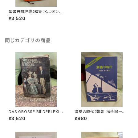
聖書思想辞典【編集：X.レオン
デュフール 訳：Z.イェール】出版
¥3,520
社：三省堂 昭和48年
同じカテゴリの商品
DAS GROSSE BILDERLEXIK
演奏の時代【著者：福永陽一郎】
ON DER MODE【著者：Ludmil
出版社：紀伊國屋書店 1978年
¥3,520
¥880
a Kybalová, Olga Herbeno
vá, Milena Lamarová】出版
社：ARTIAVERLAG 1966年