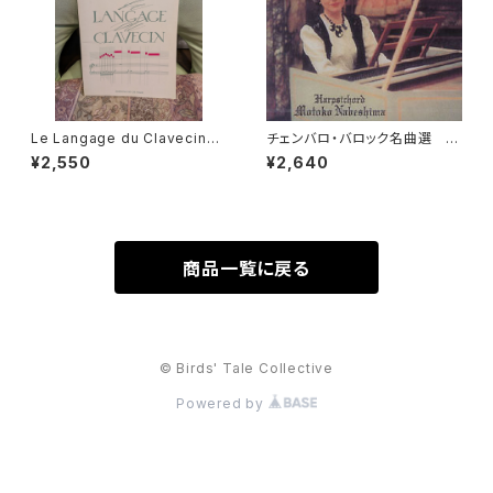
Le Langage du Clavecin
チェンバロ・バロック名曲選 G
【著者：ANTOINE GEOFFROY
olden Age of Harpsichord
¥2,550
¥2,640
DECHAUME】出版社：EDITIO
Music 【演奏：鍋島元子】
NS VAN DE VELDE 1986年
商品一覧に戻る
© Birds' Tale Collective
Powered by