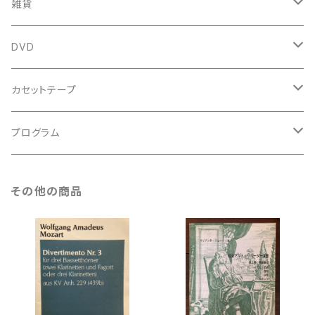
中古本
スコア
中古本
古楽以外
古楽関係
雑貨
鍵盤用
スコア
古楽以外
トートバッグ
DVD
アンサンブル
バロック
古楽
カセットテープ
ルネサンス
古楽以外
古楽
プログラム
古楽以外
古楽
その他の商品
古楽以外