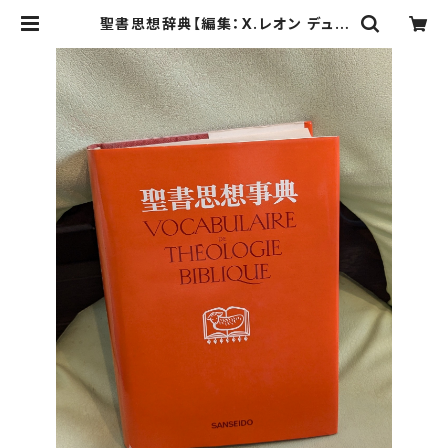
聖書思想辞典【編集：X.レオン デュフ
ール 訳：Z.イェール】出版社：三省堂
昭和48年 | Birds' Tale Collecti
ve