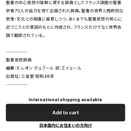
聖書の中心思想の理解に資する辞典としてフランス語圏の聖書
学者70人の協力を得て出版された辞典。聖書の世界と西欧的な
思惟・文化との相違に留意しつつ、あくまでも聖書思想の核心に
近づこうとの意図のもとに作成され、フランスだけでなく世界各
国で翻訳されている。
-----------
聖書思想辞典
編集：X.レオン デュフール 訳：Z.イェール
出版社：三省堂 昭和48年
-----------
International shipping available
Add to cart
日本国内にお住まいの方向け