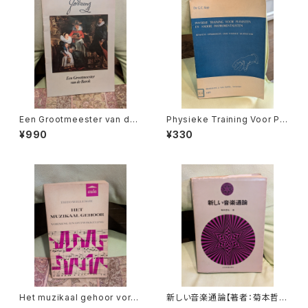
Een Grootmeester van de
Physieke Training Voor Pia
barok【著者：Leona Detièg
nisten en Andere Instrume
¥990
¥330
e】出版社：不明 出版年不明
ntalisten【著者：Dr.G.C.Kop】
出版社：Broekmans&van Po
ppel 1973年
Het muzikaal gehoor vormi
新しい音楽通論【著者：菊本哲
ng en ontwikkeling【著者：T
也】出版社：全音楽譜出版社 昭