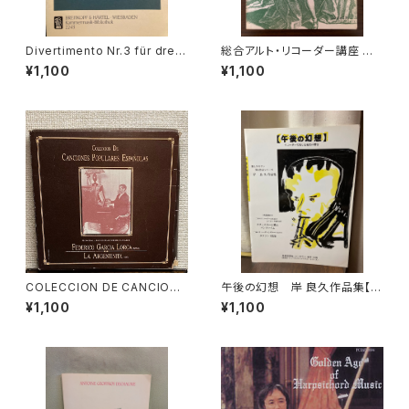
Divertimento Nr.3 für drei
総合アルト・リコーダー講座 第3
Basetthörner(zwei klarinet
巻 中級編2 リズムと拍節 音程
¥1,100
¥1,100
ten und Fagotto oder drei
和音 カデンツ【著者：マリアン
klarinetten) ans KV Ann.29
ネ・リューティ】出版社：シンフォ
9(439b)【著者：Wolfgang A
ニア 昭和54年
madeus Mozart】出版社：BR
EITKOPF&HÄRTEL 1987年
COLECCION DE CANCIONE
午後の幻想 岸 良久作品集【製
S POPULARES ESPAÑOLAS
作：音楽企画社 ハーモニー】出
¥1,100
¥1,100
【演奏者：FEDERICO GARCIA
版社：音楽企画社 ハーモニ
LORCA, LA ARGENTINITA】
ー 1995年
レコード会社：SONIFOLK 199
0年