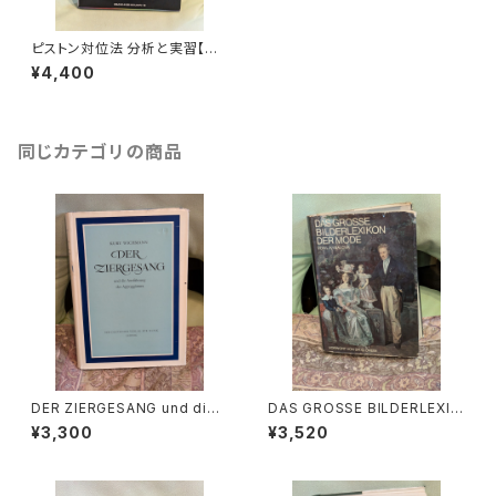
ピストン対位法 分析と実習【著
者：ウォルター・ピストン 訳：角倉
¥4,400
一朗】出版社：音楽之友社 200
9年
同じカテゴリの商品
DER ZIERGESANG und die
DAS GROSSE BILDERLEXIK
Ausfuhrung der Appoggiat
ON DER MODE【著者：Ludmil
¥3,300
¥3,520
ura【著者：Kurt Wichmann】出
a Kybalová, Olga Herbeno
版社：Veb Deutscher Verlag
vá, Milena Lamarová】出版
Fur Musik 1966年
社：ARTIAVERLAG 1966年