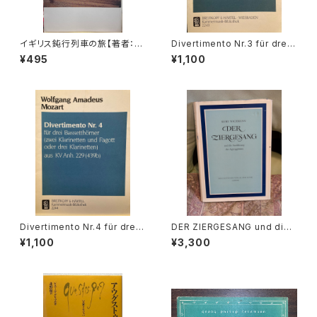
イギリス鈍行列車の旅【著者：小
Divertimento Nr.3 für drei
池滋】出版社：NTT出版 1997
Basetthörner(zwei klarinet
¥495
¥1,100
年
ten und Fagotto oder drei
klarinetten) ans KV Ann.29
9(439b)【著者：Wolfgang A
madeus Mozart】出版社：BR
EITKOPF&HÄRTEL 1987年
Divertimento Nr.4 für drei
DER ZIERGESANG und die
Basetthörner(zwei klarinet
Ausfuhrung der Appoggiat
¥1,100
¥3,300
ten und Fagotto oder drei
ura【著者：Kurt Wichmann】出
klarinetten) ans KV Ann.29
版社：Veb Deutscher Verlag
9(439b)【著者：Wolfgang A
Fur Musik 1966年
madeus Mozart】出版社：BR
EITKOPF&HÄRTEL 1987年