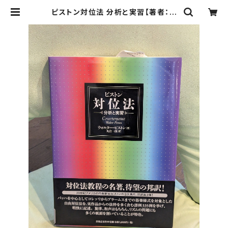
ピストン対位法 分析と実習【著者：ウ
ォルター・ピストン 訳：角倉一朗】出版
社：音楽之友社 2009年 | Birds' T
ale Collective