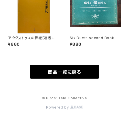
アウグストゥスの世紀【著者：ピ
Six Duets second Book 4=
エール・グリマル, 訳：北野徹】出
6 for two Alto Recorders
¥660
¥880
版社：白水社 2004年
【著者：Georg Philipp Telem
ann】出版社：Hargall Music P
ress 1964年
商品一覧に戻る
© Birds' Tale Collective
Powered by