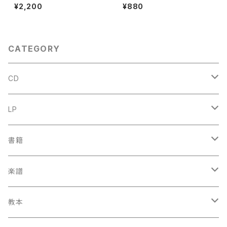
者：C. HUBERT H.PARRY】出
出版社：紀伊國屋書店 1978年
¥2,200
¥880
版社：MACMILLAN AND CO,
LIMITED 1924年
CATEGORY
CD
古楽
LP
中古CD
古楽以外
古楽
書籍
鍋島元子関連CD
中古CD
中古LP
古楽以外
古楽関係
楽譜
新品CD
鍋島元子関連LP
中古LP
中古本
古楽以外
古楽関係
教本