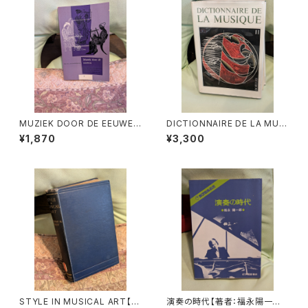
MUZIEK DOOR DE EEUWEN
DICTIONNAIRE DE LA MUSI
3【著者：DRS.W.C.M.KLOPPE
QUE Ⅱ:les mens et leurs
¥1,870
¥3,300
NBURG】出版社：Broekmans
œuvres『音楽辞典：人物とその
&Van Poppel 1975年
作品』第2巻【著者：MARC HO
NEGGER】出版社：BORDAS 1
970年
STYLE IN MUSICAL ART【著
演奏の時代【著者：福永陽一郎】