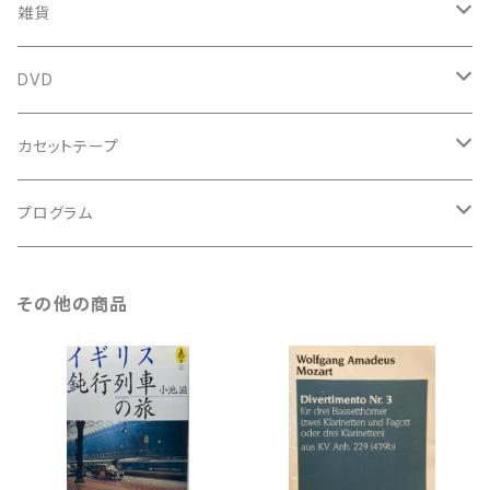
新古本
中古本
スコア
中古本
古楽以外
古楽関係
雑貨
鍵盤用
スコア
古楽以外
トートバッグ
DVD
アンサンブル
バロック
古楽
カセットテープ
ルネサンス
古楽以外
古楽
プログラム
古楽以外
古楽
その他の商品
古楽以外