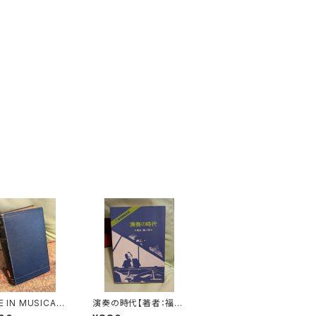
E IN MUSICAL
演奏の時代【著者：福永
著者：C. HUBER
陽一郎】出版社：紀伊國