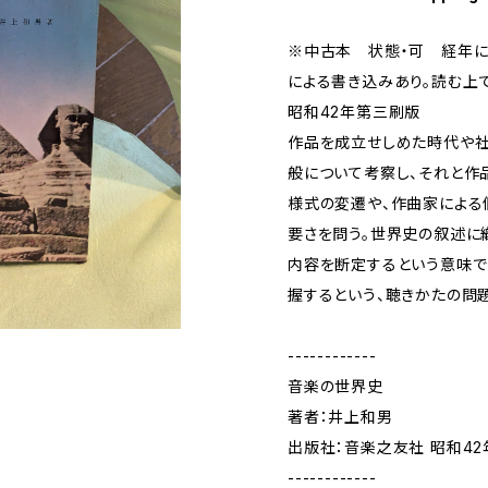
※中古本 状態・可 経年によ
による書き込みあり。読む上
昭和42年第三刷版
作品を成立せしめた時代や社
般について考察し、それと作
様式の変遷や、作曲家による
要さを問う。世界史の叙述に
内容を断定するという意味で
握するという、聴きかたの問
------------
音楽の世界史
著者：井上和男
出版社：音楽之友社 昭和42
------------