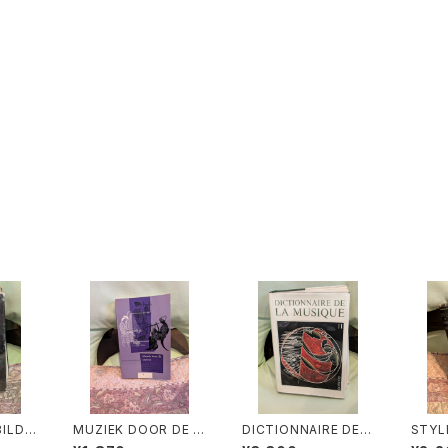
BILDE
MUZIEK DOOR DE E
DICTIONNAIRE DE L
STYL
R MO
EUWEN 3【著者：DRS.
A MUSIQUE Ⅱ:les m
ART【