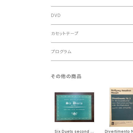
鍵盤用
スコア
古楽以外
トートバッグ
DVD
アンサンブル
バロック
古楽
カセットテープ
ルネサンス
古楽以外
古楽
プログラム
古楽以外
古楽
その他の商品
古楽以外
Six Duets second B
Divertimento N