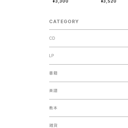
¥3,300
¥3,520
der Appoggiatura
DE【著者：Ludmi
【著者：Kurt Wichman
balová, Olga 
n】出版社：Veb Deuts
nová, Milena 
cher Verlag Fur Mus
ová】出版社：AR
ik 1966年
RLAG 1966年
CATEGORY
CD
古楽
LP
中古CD
古楽以外
古楽
書籍
鍋島元子関連CD
中古CD
中古LP
古楽以外
古楽関係
楽譜
新品CD
鍋島元子関連LP
中古LP
中古本
古楽以外
古楽関係
教本
新古本
中古本
スコア
中古本
古楽以外
古楽関係
雑貨