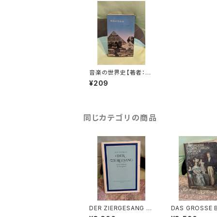
音楽の世界史【著者：井
上和男】出版社：音楽之
¥209
友社 昭和42年
同じカテゴリの商品
DER ZIERGESANG u
DAS GROSSE 
nd die Ausfuhrung
RLEXIKON DE