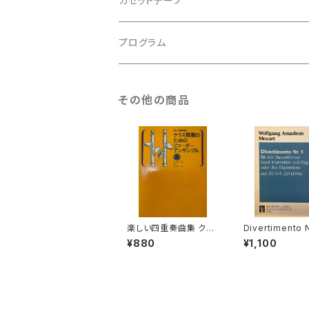
カセットテープ
ルネサンス
古楽以外
古楽
プログラム
古楽以外
古楽
その他の商品
古楽以外
楽しい四重奏曲集 クラ
Divertimento N
ス授業のためのリコー
ür drei Basett
¥880
¥1,100
ダーアンサンブル 上【編
(zwei klarinet
著：田中良徳】出版社：
d Fagotto oder
全音楽譜出版社 200
klarinetten) a
8年
Ann.299(439b
者：Wolfgang 
eus Mozart】