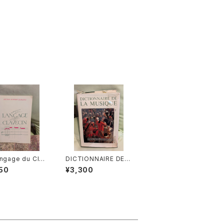
ngage du Clav
DICTIONNAIRE DE L
 【著者：ANTOINE
A MUSIQUE Ⅰ :les
50
¥3,300
FROY DECHAU
mens et leurs œuvr
版社：EDITION
es『音楽辞典：人物とそ
 DE VELDE 19
の作品』第１巻【著者：M
ARC HONEGGER】出
版社：BORDAS 1970
年