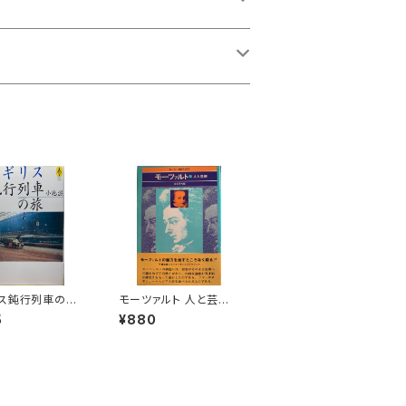
ス鈍行列車の旅
モーツァルト 人と芸術
：小池滋】出版社：
【編集：音楽現代】出版
5
¥880
出版 1997年
社：芸術現代社 昭和51
年