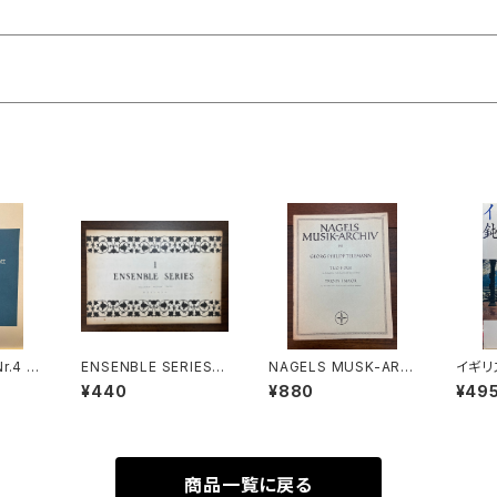
r.4 f
ENSENBLE SERIES
NAGELS MUSK-ARC
イギリ
hörner
Ⅰ【編集：東京コレギウ
HIV 131 TRIO F-DUR
【著者
¥440
¥880
¥49
ten un
ム】出版社：東京コレギ
für Altblockflöte, Vi
NTT
 drei
ウム出版部
ola da gamba und B
ns KV
asso continuo【著者：
)【著
Georg Philipp Tele
Amad
mann】出版社：NAGEL
商品一覧に戻る
出版社：
S VERLAG KASSEL