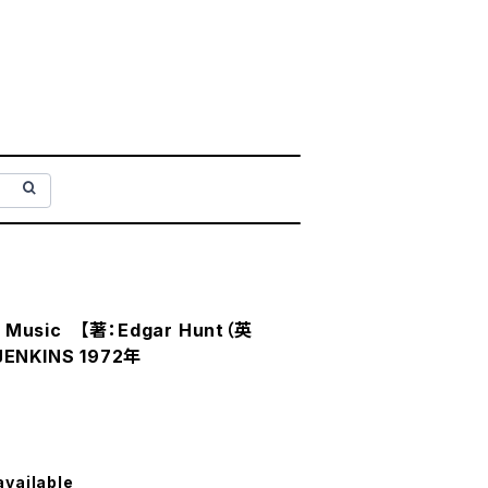
ts Music 【著：Edgar Hunt（英
JENKINS 1972年
available