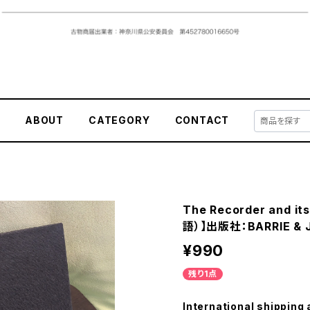
E
ABOUT
CATEGORY
CONTACT
The Recorder and i
語）】出版社：BARRIE & 
¥990
残り1点
International shipping 