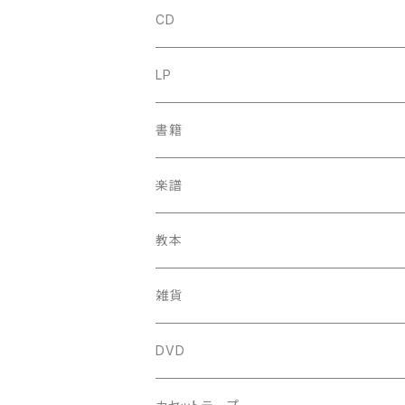
CD
古楽
LP
中古CD
古楽以外
古楽
書籍
鍋島元子関連CD
中古CD
中古LP
古楽以外
古楽関係
楽譜
新品CD
鍋島元子関連LP
中古LP
中古本
古楽以外
古楽関係
教本
新古本
中古本
スコア
中古本
古楽以外
古楽関係
雑貨
鍵盤用
スコア
古楽以外
トートバッグ
DVD
アンサンブル
バロック
古楽