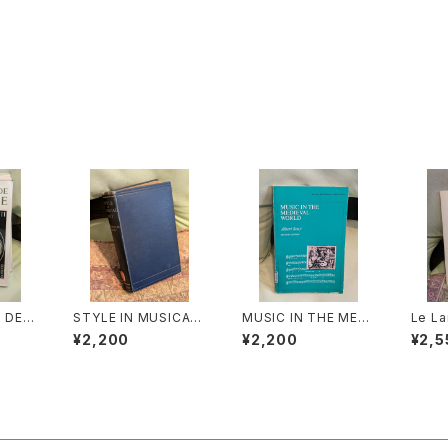
 DE L
STYLE IN MUSICAL
MUSIC IN THE MEDI
Le La
les m
ART【著者：C. HUBER
EVAL WORLD【著者：
ecin
¥2,200
¥2,200
¥2,5
œuvre
T H.PARRY】出版社：
Albert Seay】出版社：
GEOF
物とそ
MACMILLAN AND C
PRENTICE-HALL, IN
ME】出
著者：M
O,LIMITED 1924年
C., 1975年
S VAN
ER】出
86年
1970